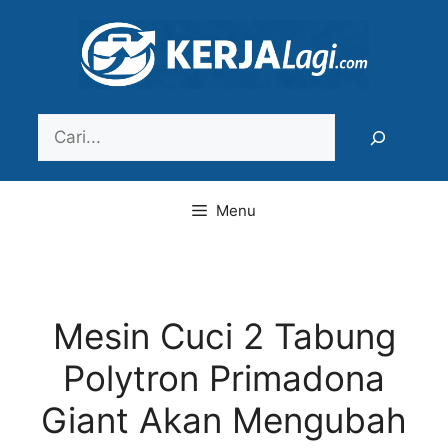
Langsung
ke
isi
Search
Menu
Mesin Cuci 2 Tabung
Polytron Primadona
Giant Akan Mengubah