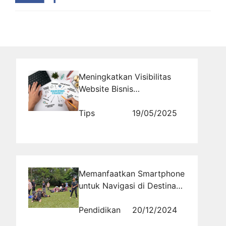
Meningkatkan Visibilitas
Website Bisnis
Dropshipping Anda dengan
Teknik Promosi Efektif
Tips
19/05/2025
Memanfaatkan Smartphone
untuk Navigasi di Destinasi
Liburan Baru
Pendidikan
20/12/2024