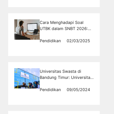
Cara Menghadapi Soal
UTBK dalam SNBT 2026:
Ikuti Strategi Sukses Ala
Tryout.Id!
Pendidikan
02/03/2025
Universitas Swasta di
Bandung Timur: Universitas
Ma'soem
Pendidikan
09/05/2024