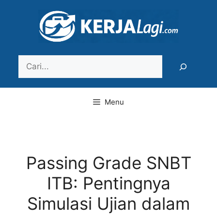
Langsung
ke
isi
Search
Menu
Passing Grade SNBT
ITB: Pentingnya
Simulasi Ujian dalam