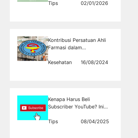
Secara Efektif
Tips
02/01/2026
Kontribusi Persatuan Ahli
Farmasi dalam
Meningkatkan Kesehatan
Lokal
Kesehatan
16/08/2024
Kenapa Harus Beli
Subscriber YouTube? Ini
Manfaatnya!
Tips
08/04/2025