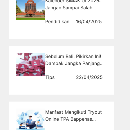
Kalender SIMAK UI 2026:
Jangan Sampai Salah
Tanggal!
Pendidikan
16/04/2025
Sebelum Beli, Pikirkan Ini!
Dampak Jangka Panjang
Beli Followers Permanen
pada Akunmu
Tips
22/04/2025
Manfaat Mengikuti Tryout
Online TPA Bappenas
Sebelum Ujian Resmi