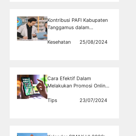
Kontribusi PAFI Kabupaten
Tanggamus dalam
Meningkatkan Kesehatan
Masyarakat
Kesehatan
25/08/2024
Cara Efektif Dalam
Melakukan Promosi Online
di Media Sosial
Tips
23/07/2024