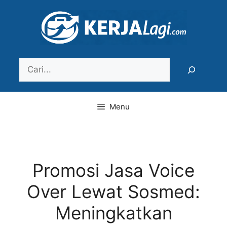
Langsung
ke
isi
Search
Menu
Promosi Jasa Voice
Over Lewat Sosmed:
Meningkatkan