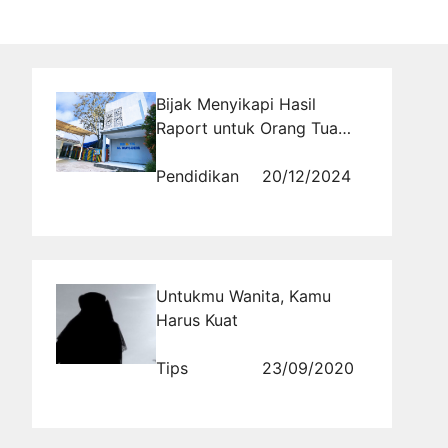
Bijak Menyikapi Hasil
Raport untuk Orang Tua
dan Siswa di Boarding
School Tingkat SMA
Pendidikan
20/12/2024
Untukmu Wanita, Kamu
Harus Kuat
Tips
23/09/2020