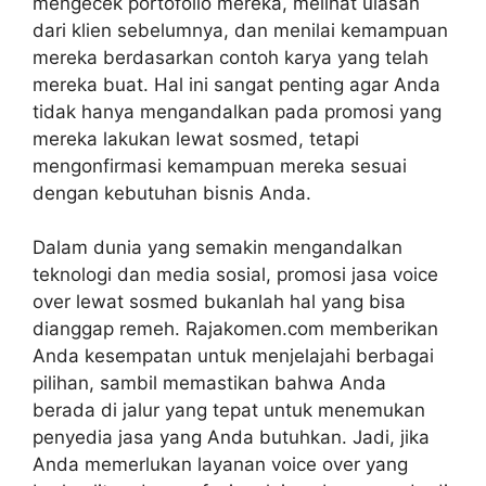
mengecek portofolio mereka, melihat ulasan
dari klien sebelumnya, dan menilai kemampuan
mereka berdasarkan contoh karya yang telah
mereka buat. Hal ini sangat penting agar Anda
tidak hanya mengandalkan pada promosi yang
mereka lakukan lewat sosmed, tetapi
mengonfirmasi kemampuan mereka sesuai
dengan kebutuhan bisnis Anda.
Dalam dunia yang semakin mengandalkan
teknologi dan media sosial, promosi
jasa voice
over lewat sosmed
bukanlah hal yang bisa
dianggap remeh. Rajakomen.com memberikan
Anda kesempatan untuk menjelajahi berbagai
pilihan, sambil memastikan bahwa Anda
berada di jalur yang tepat untuk menemukan
penyedia jasa yang Anda butuhkan. Jadi, jika
Anda memerlukan layanan voice over yang