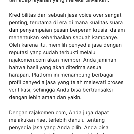
Kredibilitas dari sebuah jasa voice over sangat
penting, terutama di era di mana kualitas suara
dan penyampaian pesan berperan krusial dalam
menentukan keberhasilan sebuah kampanye.
Oleh karena itu, memilih penyedia jasa dengan
reputasi yang sudah terbukti melalui
rajakomen.com akan memberi Anda jaminan
bahwa hasil yang akan diterima sesuai
harapan. Platform ini menampung berbagai
profil penyedia jasa yang telah melewati proses
verifikasi, sehingga Anda bisa bertransaksi
dengan lebih aman dan yakin.
Dengan rajakomen.com, Anda juga dapat
melakukan riset terlebih dahulu tentang
penyedia jasa yang Anda pilih. Anda bisa