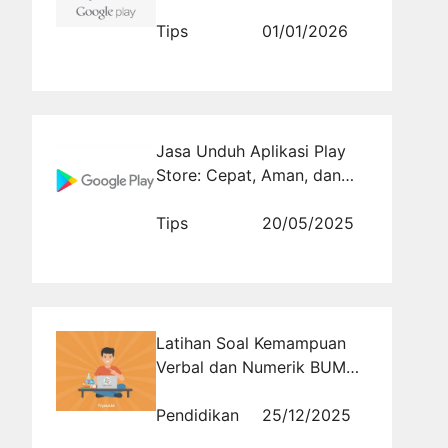
Bertahan di Peringkat Atas
Playstore
Tips
01/01/2026
Jasa Unduh Aplikasi Play
Store: Cepat, Aman, dan
Tanpa Ribet
Tips
20/05/2025
Latihan Soal Kemampuan
Verbal dan Numerik BUMN
untuk Meningkatkan Daya
Saing Peserta Seleksi
Pendidikan
25/12/2025