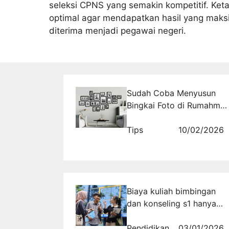
seleksi CPNS yang semakin kompetitif. Keta
optimal agar mendapatkan hasil yang maks
diterima menjadi pegawai negeri.
Sudah Coba Menyusun
Bingkai Foto di Rumahmu?
Ini Cara Membuat Dinding
Jadi Pusat Perhatian!
Tips
10/02/2026
Biaya kuliah bimbingan
dan konseling s1 hanya
5,5 juta per semester di
universitas di bandung
Pendidikan
03/01/2026