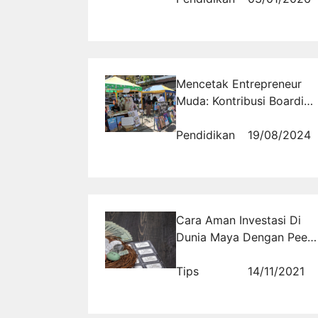
kelas karyawan
Mencetak Entrepreneur
Muda: Kontribusi Boarding
School
Pendidikan
19/08/2024
Cara Aman Investasi Di
Dunia Maya Dengan Peer
To Peer Lending
Tips
14/11/2021