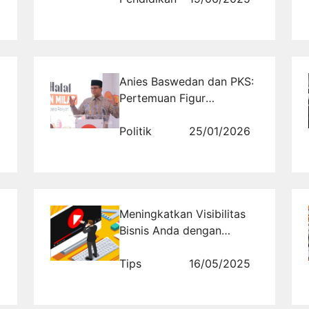
Anies Baswedan dan PKS:
Pertemuan Figur
Intelektual dengan Mesin
Politik Modern
Politik
25/01/2026
Meningkatkan Visibilitas
Bisnis Anda dengan
Promosi Website
Dropshipping
Tips
16/05/2025