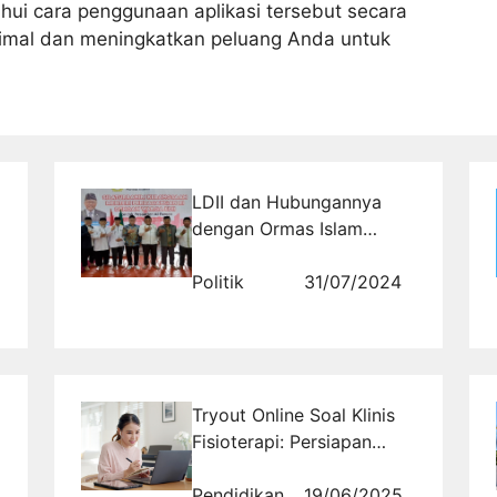
hui cara penggunaan aplikasi tersebut secara
imal dan meningkatkan peluang Anda untuk
LDII dan Hubungannya
dengan Ormas Islam
Lainnya di Indonesia
Politik
31/07/2024
Tryout Online Soal Klinis
Fisioterapi: Persiapan
yang Efektif untuk
Fisioterapis
Pendidikan
19/06/2025