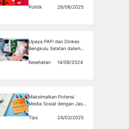
yang Selalu Hadir di
Tengah Warga
Politik
28/06/2025
Upaya PAFI dan Dinkes
Bengkulu Selatan dalam
Pengawasan Apotek dan
Toko Obat
Kesehatan
14/08/2024
Maksimalkan Potensi
Media Sosial dengan Jasa
Viral Pembuatan Konten
Tips
24/03/2025