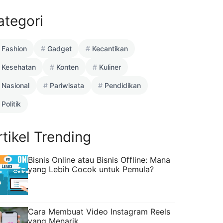
ategori
Fashion
Gadget
Kecantikan
Kesehatan
Konten
Kuliner
Nasional
Pariwisata
Pendidikan
Politik
rtikel Trending
Bisnis Online atau Bisnis Offline: Mana
yang Lebih Cocok untuk Pemula?
Cara Membuat Video Instagram Reels
yang Menarik