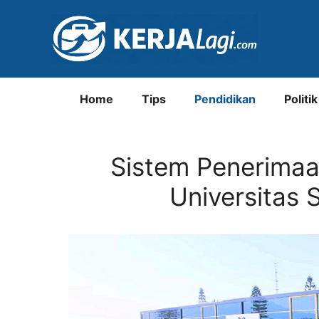
Langsung
ke
isi
Home
Tips
Pendidikan
Politik
Sistem Penerimaa
Universitas