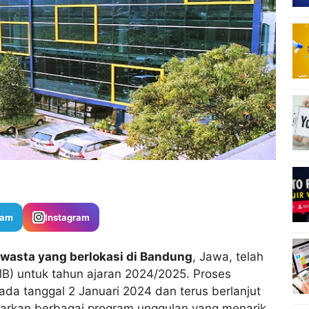
ram
Instagram
swasta yang berlokasi di Bandung
, Jawa, telah
) untuk tahun ajaran 2024/2025. Proses
da tanggal 2 Januari 2024 dan terus berlanjut
warkan berbagai program unggulan yang menarik