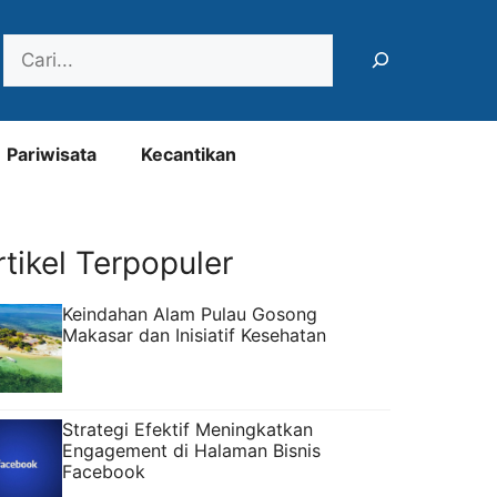
Search
Pariwisata
Kecantikan
rtikel Terpopuler
Keindahan Alam Pulau Gosong
Makasar dan Inisiatif Kesehatan
Strategi Efektif Meningkatkan
Engagement di Halaman Bisnis
Facebook