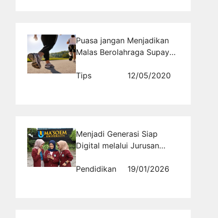
Puasa jangan Menjadikan
Malas Berolahraga Supaya
Tetap Sehat
Tips
12/05/2020
Menjadi Generasi Siap
Digital melalui Jurusan
Informatika Bandung di
Universitas Masoem
Pendidikan
19/01/2026