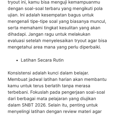
tryout ini, kamu bisa menguji kemampuanmu
dengan soal-soal terbaru yang mengikuti pola
ujian. Ini adalah kesempatan bagus untuk
mengenali tipe-tipe soal yang biasanya muncul,
serta memahami tingkat kesulitan yang akan
dihadapi. Jangan ragu untuk melakukan
evaluasi setelah menyelesaikan tryout agar bisa
mengetahui area mana yang perlu diperbaiki.
Latihan Secara Rutin
Konsistensi adalah kunci dalam belajar.
Membuat jadwal latihan harian akan membantu
kamu untuk terus berlatih tanpa merasa
terbebani. Fokuslah pada pengerjaan soal-soal
dari berbagai mata pelajaran yang diujikan
dalam SNBT 2026. Selain itu, penting untuk
menyelingi latihan dengan review materi agar