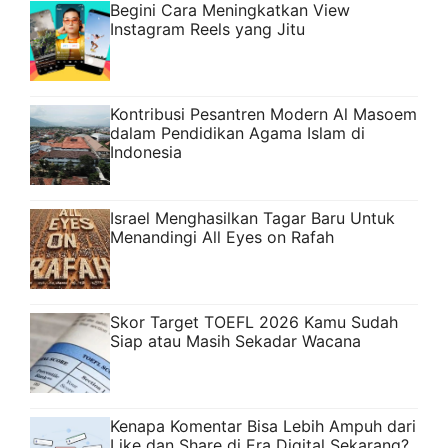
Begini Cara Meningkatkan View
Instagram Reels yang Jitu
Kontribusi Pesantren Modern Al Masoem
dalam Pendidikan Agama Islam di
Indonesia
Israel Menghasilkan Tagar Baru Untuk
Menandingi All Eyes on Rafah
Skor Target TOEFL 2026 Kamu Sudah
Siap atau Masih Sekadar Wacana
Kenapa Komentar Bisa Lebih Ampuh dari
Like dan Share di Era Digital Sekarang?