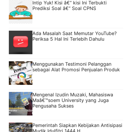
Intip Yuk! Kisi â€“ kisi Ini Terbukti
Prediksi Soal â€“ Soal CPNS
Ada Masalah Saat Memutar YouTube?
Periksa 5 Hal Ini Terlebih Dahulu
Menggunakan Testimoni Pelanggan
sebagai Alat Promosi Penjualan Produk
Mengenal Izudin Muzaki, Mahasiswa
Maâ€™soem University yang Juga
Pengusaha Sukses
Pemerintah Siapkan Kebijakan Antisipasi
Mudik Idulfitri 1444 H