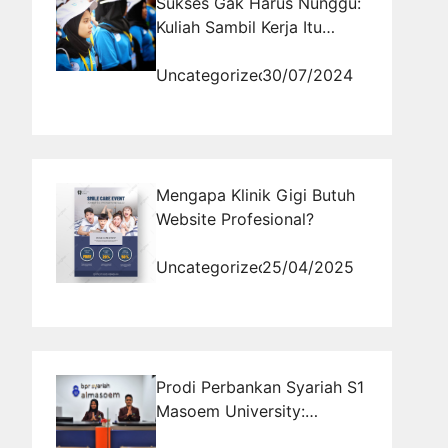
Sukses Gak Harus Nunggu:
Kuliah Sambil Kerja Itu
Keren
Uncategorized
30/07/2024
Mengapa Klinik Gigi Butuh
Website Profesional?
Uncategorized
25/04/2025
Prodi Perbankan Syariah S1
Masoem University:
Membangun Profesional