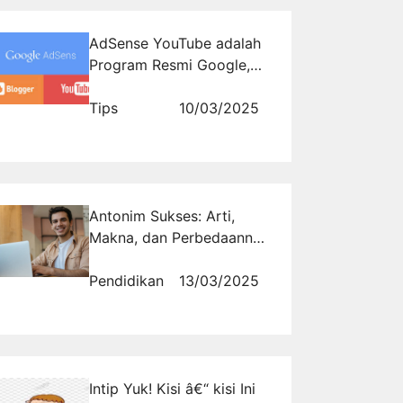
AdSense YouTube adalah
Program Resmi Google,
Bagaimana Cara
Bergabung?
Tips
10/03/2025
Antonim Sukses: Arti,
Makna, dan Perbedaannya
dalam Berbagai Konteks
Pendidikan
13/03/2025
Intip Yuk! Kisi â€“ kisi Ini