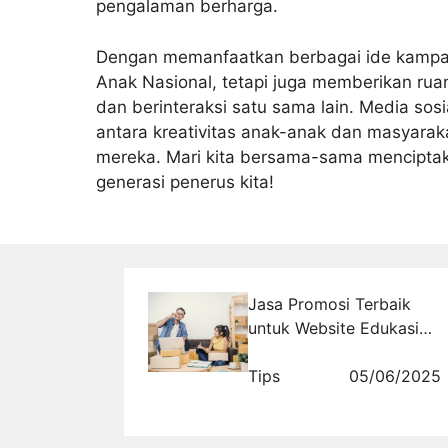
pengalaman berharga.
Dengan memanfaatkan berbagai ide kampanye
Anak Nasional, tetapi juga memberikan rua
dan berinteraksi satu sama lain. Media s
antara kreativitas anak-anak dan masyara
mereka. Mari kita bersama-sama menciptakan
generasi penerus kita!
Jasa Promosi Terbaik
untuk Website Edukasi
Saham Pemula:
Manfaatkan
Tips
05/06/2025
RajaBacklink.com