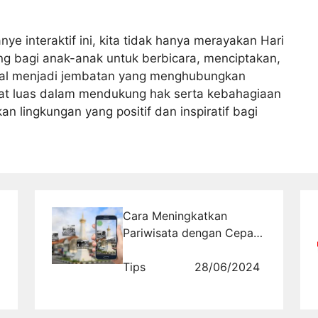
 interaktif ini, kita tidak hanya merayakan Hari
ng bagi anak-anak untuk berbicara, menciptakan,
osial menjadi jembatan yang menghubungkan
kat luas dalam mendukung hak serta kebahagiaan
 lingkungan yang positif dan inspiratif bagi
Cara Meningkatkan
Pariwisata dengan Cepat
dan Efektif Melalui
Strategi Digital
Tips
28/06/2024