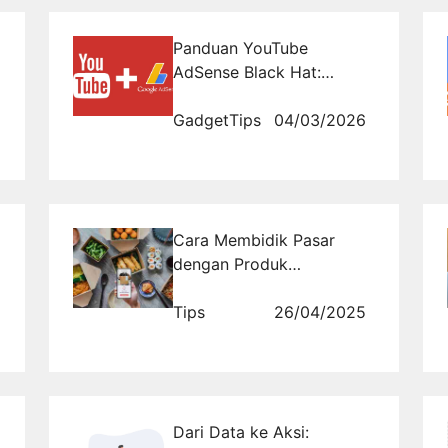
Panduan YouTube
AdSense Black Hat:
Teknik Manipulasi Klik via
RajaKomen.com
Gadget
Tips
04/03/2026
Cara Membidik Pasar
dengan Produk
Homemade Laris di Era
Digital
Tips
26/04/2025
Dari Data ke Aksi: