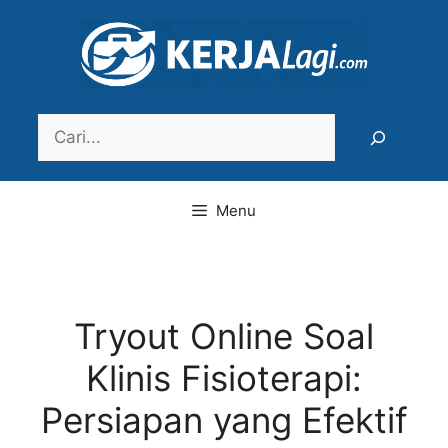
Langsung
ke
isi
Search
Menu
Tryout Online Soal
Klinis Fisioterapi:
Persiapan yang Efektif