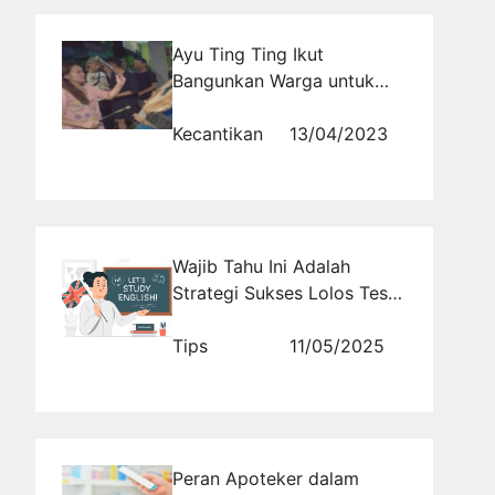
Ayu Ting Ting Ikut
Bangunkan Warga untuk
Sahur
Kecantikan
13/04/2023
Wajib Tahu Ini Adalah
Strategi Sukses Lolos Tes
Dengan Tryout POLRI
Bahasa Inggris untuk Calon
Tips
11/05/2025
Taruna Terbaik
Peran Apoteker dalam