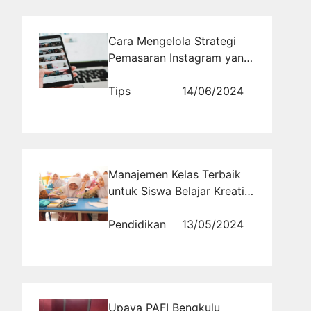
Cara Mengelola Strategi
Pemasaran Instagram yang
Efektif
Tips
14/06/2024
Manajemen Kelas Terbaik
untuk Siswa Belajar Kreatif
di Sekolah Pesantren
Pendidikan
13/05/2024
Upaya PAFI Bengkulu