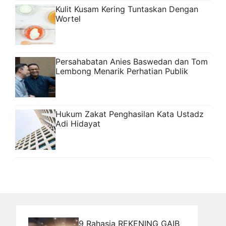
Kulit Kusam Kering Tuntaskan Dengan
Wortel
Persahabatan Anies Baswedan dan Tom
Lembong Menarik Perhatian Publik
Hukum Zakat Penghasilan Kata Ustadz
Adi Hidayat
9 Rahasia REKENING GAIB