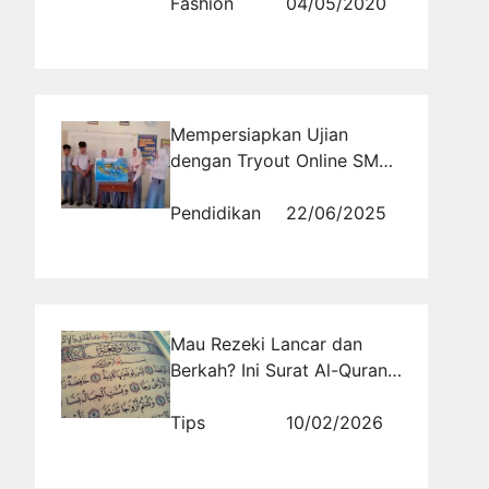
Fashion
04/05/2020
Mempersiapkan Ujian
dengan Tryout Online SMA
Geografi
Pendidikan
22/06/2025
Mau Rezeki Lancar dan
Berkah? Ini Surat Al-Quran
yang Dianjurkan Untuk
Dibaca!
Tips
10/02/2026