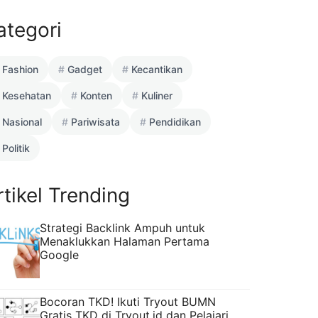
ategori
Fashion
Gadget
Kecantikan
Kesehatan
Konten
Kuliner
Nasional
Pariwisata
Pendidikan
Politik
rtikel Trending
Strategi Backlink Ampuh untuk
Menaklukkan Halaman Pertama
Google
Bocoran TKD! Ikuti Tryout BUMN
Gratis TKD di Tryout.id dan Pelajari