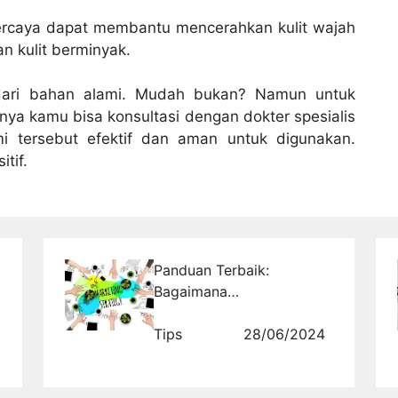
percaya dapat membantu mencerahkan kulit wajah
n kulit berminyak.
dari bahan alami. Mudah bukan? Namun untuk
snya kamu bisa konsultasi dengan dokter spesialis
mi tersebut efektif dan aman untuk digunakan.
tif.
Panduan Terbaik:
Bagaimana
Mempromosikan Property
Anda dengan Cepat dan
Tips
28/06/2024
Efektif Melalui Internet!