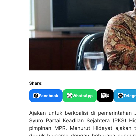
Share:
Facebook
WhatsApp
X
Teleg
Ajakan untuk berkoalisi di pemerintahan J
Syuro Partai Keadilan Sejahtera (PKS) H
pimpinan MPR. Menurut Hidayat ajakan 
duduk bersama dengan beberapa penguru