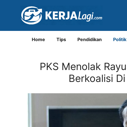
Langsung
ke
isi
Home
Tips
Pendidikan
Politik
PKS Menolak Rayua
Berkoalisi D