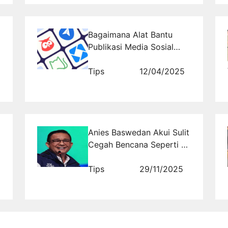
Bagaimana Alat Bantu
Publikasi Media Sosial
Membantu Tim Kreatif
Lebih Produktif
Tips
12/04/2025
Anies Baswedan Akui Sulit
Cegah Bencana Seperti di
Sumatera-Aceh, Tapi
Risiko Bisa Dikurangi
Tips
29/11/2025
dengan Cara Ini