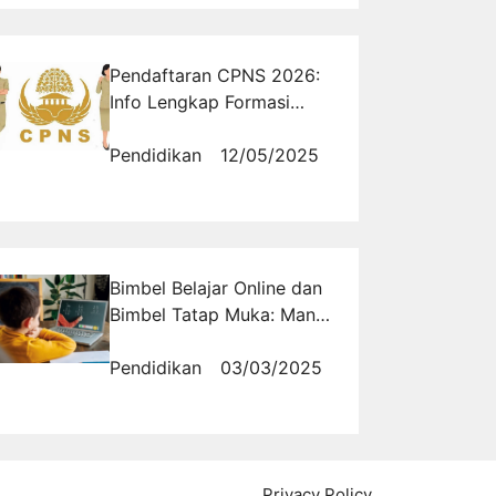
Pendaftaran CPNS 2026:
Info Lengkap Formasi
untuk Lulusan SMA hingga
S2
Pendidikan
12/05/2025
Bimbel Belajar Online dan
Bimbel Tatap Muka: Mana
yang Lebih Efektif?
Pendidikan
03/03/2025
Privacy Policy