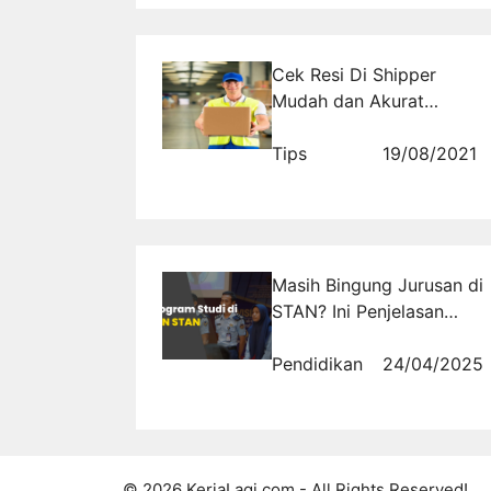
Cek Resi Di Shipper
Mudah dan Akurat
Sehingga Bisnis Online
Lancar
Tips
19/08/2021
Masih Bingung Jurusan di
STAN? Ini Penjelasan
Masing-Masingnya!
Pendidikan
24/04/2025
© 2026 KerjaLagi.com - All Rights Reserved!