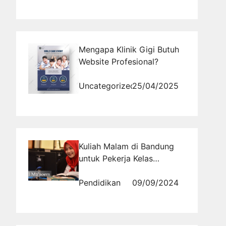
Mengapa Klinik Gigi Butuh
Website Profesional?
Uncategorized
25/04/2025
Kuliah Malam di Bandung
untuk Pekerja Kelas
Karyawan Ma'soem
University
Pendidikan
09/09/2024