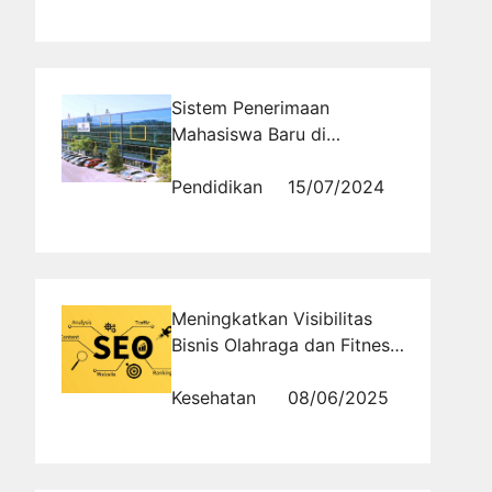
Sistem Penerimaan
Mahasiswa Baru di
Universitas Swasta
Bandung
Pendidikan
15/07/2024
Meningkatkan Visibilitas
Bisnis Olahraga dan Fitness
Anda Melalui Strategi
Digital yang Efektif
Kesehatan
08/06/2025