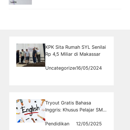
KPK Sita Rumah SYL Senilai
Rp 4,5 Miliar di Makassar
Uncategorized
16/05/2024
Tryout Gratis Bahasa
Inggris: Khusus Pelajar SMA
yang Ingin Nilai Tinggi Ujian
Nasional
Pendidikan
12/05/2025