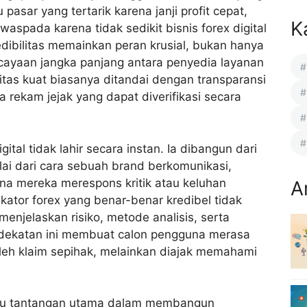
pasar yang tertarik karena janji profit cepat,
K
aspada karena tidak sedikit bisnis forex digital
dibilitas memainkan peran krusial, bukan hanya
rcayaan jangka panjang antara penyedia layanan
litas kuat biasanya ditandai dengan transparansi
ta rekam jejak yang dapat diverifikasi secara
igital tidak lahir secara instan. Ia dibangun dari
lai dari cara sebuah brand berkomunikasi,
na mereka merespons kritik atau keluhan
A
kator forex yang benar-benar kredibel tidak
enjelaskan risiko, metode analisis, serta
dekatan ini membuat calon pengguna merasa
oleh klaim sepihak, melainkan diajak memahami
tu tantangan utama dalam membangun