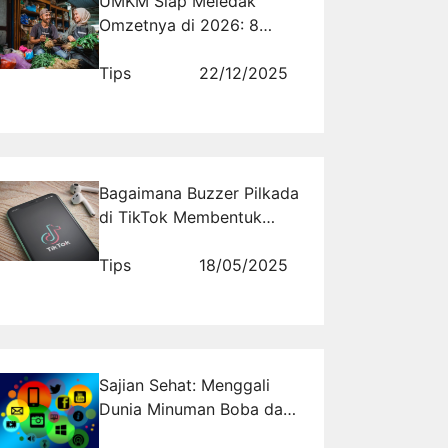
UMKM Siap Meledak
Omzetnya di 2026: 8
Strategi Internet
Marketing 2026 yang
Tips
22/12/2025
Wajib Dicoba
Bagaimana Buzzer Pilkada
di TikTok Membentuk
Opini Publik dan Peran
Rajakomen.com dalam
Tips
18/05/2025
Proses Ini
Sajian Sehat: Menggali
Dunia Minuman Boba dan
Manfaatnya