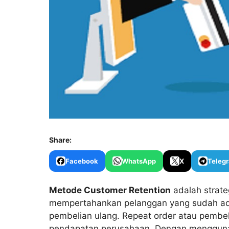
Share:
Facebook
WhatsApp
X
Teleg
Metode Customer Retention
adalah strate
mempertahankan pelanggan yang sudah a
pembelian ulang. Repeat order atau pembe
pendapatan perusahaan. Dengan menggunak