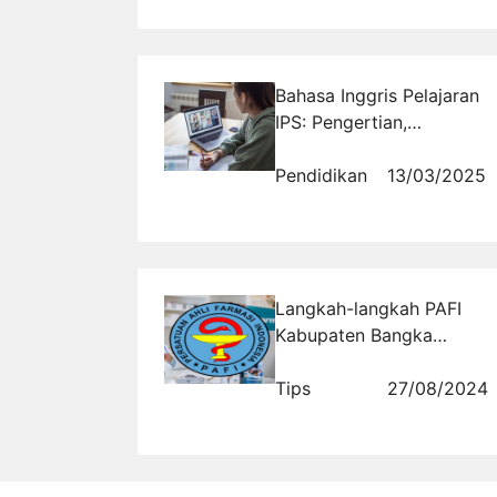
Bahasa Inggris Pelajaran
IPS: Pengertian,
Terjemahan, dan Contoh
Kalimat
Pendidikan
13/03/2025
Langkah-langkah PAFI
Kabupaten Bangka
Selatan dalam
Meningkatkan Standar
Tips
27/08/2024
Pelayanan Kesehatan