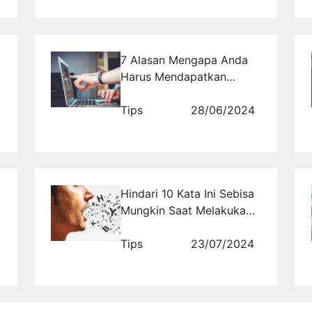
7 Alasan Mengapa Anda
Harus Mendapatkan
Tesimoni Blogger Tentang
Perusahaan Hosting Anda!
Tips
28/06/2024
Hindari 10 Kata Ini Sebisa
Mungkin Saat Melakukan
Proses Penjualan
Tips
23/07/2024