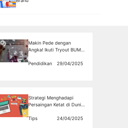
Brand
Makin Pede dengan
Angka! Ikuti Tryout BUMN
Gratis Numerik di
Tryout.id dan Rasakan
Pendidikan
29/04/2025
Manfaatnya
Strategi Menghadapi
Persaingan Ketat di Dunia
Online
Tips
24/04/2025