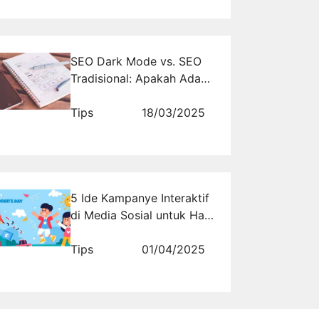
SEO Dark Mode vs. SEO
Tradisional: Apakah Ada
Perbedaan Signifikan?
Tips
18/03/2025
5 Ide Kampanye Interaktif
di Media Sosial untuk Hari
Anak Nasional yang
Inspiratif
Tips
01/04/2025