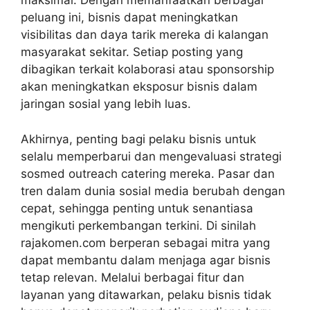
maksimal. Dengan memanfaatkan berbagai
peluang ini, bisnis dapat meningkatkan
visibilitas dan daya tarik mereka di kalangan
masyarakat sekitar. Setiap posting yang
dibagikan terkait kolaborasi atau sponsorship
akan meningkatkan eksposur bisnis dalam
jaringan sosial yang lebih luas.
Akhirnya, penting bagi pelaku bisnis untuk
selalu memperbarui dan mengevaluasi strategi
sosmed outreach catering
mereka. Pasar dan
tren dalam dunia sosial media berubah dengan
cepat, sehingga penting untuk senantiasa
mengikuti perkembangan terkini. Di sinilah
rajakomen.com berperan sebagai mitra yang
dapat membantu dalam menjaga agar bisnis
tetap relevan. Melalui berbagai fitur dan
layanan yang ditawarkan, pelaku bisnis tidak