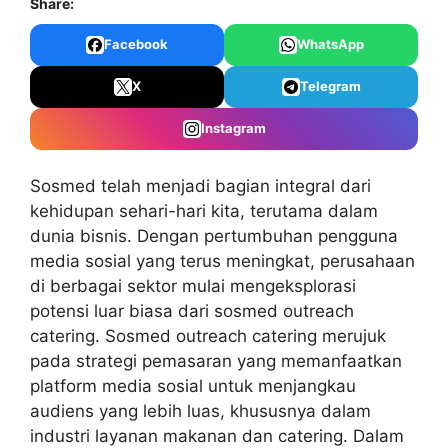
Share:
Facebook
WhatsApp
X
Telegram
Instagram
Sosmed telah menjadi bagian integral dari
kehidupan sehari-hari kita, terutama dalam
dunia bisnis. Dengan pertumbuhan pengguna
media sosial yang terus meningkat, perusahaan
di berbagai sektor mulai mengeksplorasi
potensi luar biasa dari sosmed outreach
catering. Sosmed outreach catering merujuk
pada strategi pemasaran yang memanfaatkan
platform media sosial untuk menjangkau
audiens yang lebih luas, khususnya dalam
industri layanan makanan dan catering. Dalam