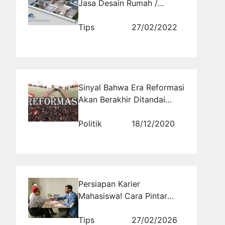
Jasa Desain Rumah /
Arsitek Sebelum
Membangun Rumah
Tips
27/02/2022
Sinyal Bahwa Era Reformasi
Akan Berakhir Ditandai
Dengan Penangkapan
Aktifis KAMI & Penembakan
Politik
18/12/2020
6 Laskar FPI
Persiapan Karier
Mahasiswa! Cara Pintar
Membangun Masa Depan
Sejak Kuliah
Tips
27/02/2026