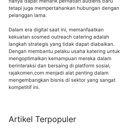
hanya dapat menarik perhatian audiens baru
tetapi juga mempertahankan hubungan dengan
pelanggan lama.
Dalam era digital saat ini, memanfaatkan
kekuatan sosmed outreach catering adalah
langkah strategis yang tidak dapat diabaikan.
Dengan membantu pelaku usaha katering untuk
mengoptimalkan kemampuan mereka dalam
berinteraksi dan bersaing di platform sosial,
rajakomen.com menjadi alat penting dalam
mengembangkan bisnis di sektor yang sangat
kompetitif ini.
Artikel Terpopuler