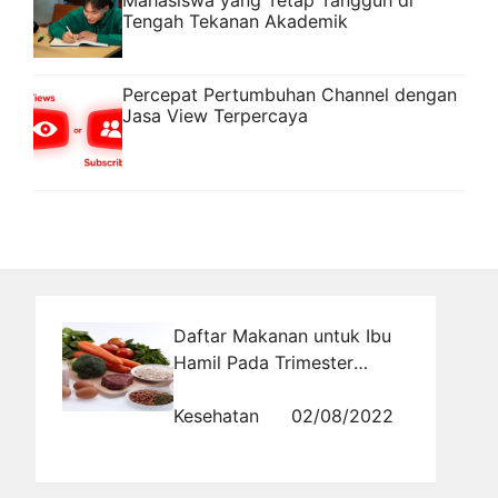
Tengah Tekanan Akademik
Percepat Pertumbuhan Channel dengan
Jasa View Terpercaya
Daftar Makanan untuk Ibu
Hamil Pada Trimester
Kedua yang Harus Dipenuhi
Kesehatan
02/08/2022