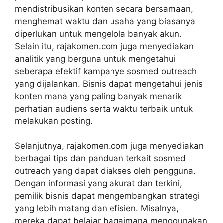
mendistribusikan konten secara bersamaan,
menghemat waktu dan usaha yang biasanya
diperlukan untuk mengelola banyak akun.
Selain itu, rajakomen.com juga menyediakan
analitik yang berguna untuk mengetahui
seberapa efektif kampanye sosmed outreach
yang dijalankan. Bisnis dapat mengetahui jenis
konten mana yang paling banyak menarik
perhatian audiens serta waktu terbaik untuk
melakukan posting.
Selanjutnya, rajakomen.com juga menyediakan
berbagai tips dan panduan terkait sosmed
outreach yang dapat diakses oleh pengguna.
Dengan informasi yang akurat dan terkini,
pemilik bisnis dapat mengembangkan strategi
yang lebih matang dan efisien. Misalnya,
mereka dapat belajar bagaimana menggunakan