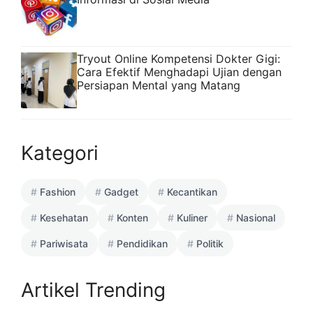
Tryout Online Kompetensi Dokter Gigi:
Cara Efektif Menghadapi Ujian dengan
Persiapan Mental yang Matang
Kategori
Fashion
Gadget
Kecantikan
Kesehatan
Konten
Kuliner
Nasional
Pariwisata
Pendidikan
Politik
Artikel Trending