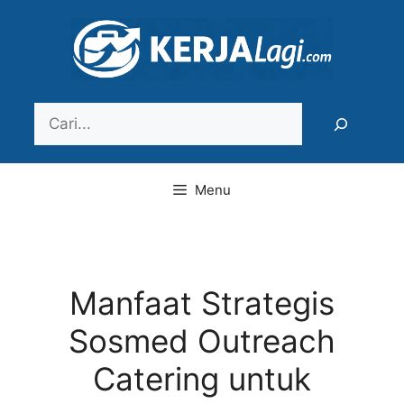
Langsung
ke
isi
Search
Menu
Manfaat Strategis
Sosmed Outreach
Catering untuk