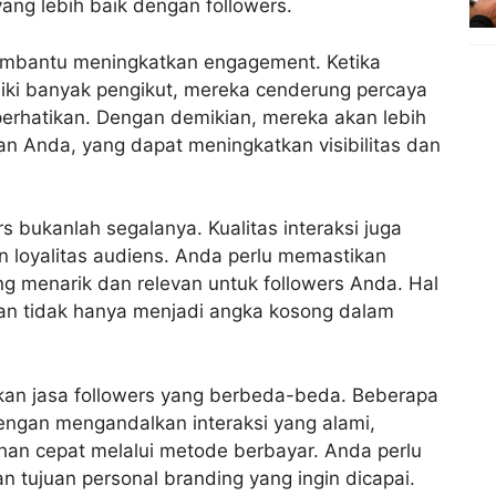
g lebih baik dengan followers.
embantu meningkatkan engagement. Ketika
ki banyak pengikut, mereka cenderung percaya
erhatikan. Dengan demikian, mereka akan lebih
an Anda, yang dapat meningkatkan visibilitas dan
s bukanlah segalanya. Kualitas interaksi juga
loyalitas audiens. Anda perlu memastikan
 menarik dan relevan untuk followers Anda. Hal
an tidak hanya menjadi angka kosong dalam
kan jasa followers yang berbeda-beda. Beberapa
ngan mengandalkan interaksi yang alami,
an cepat melalui metode berbayar. Anda perlu
 tujuan personal branding yang ingin dicapai.