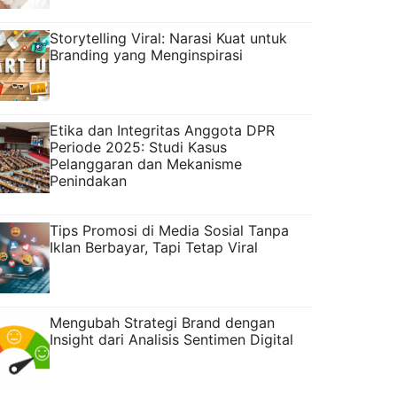
Storytelling Viral: Narasi Kuat untuk
Branding yang Menginspirasi
Etika dan Integritas Anggota DPR
Periode 2025: Studi Kasus
Pelanggaran dan Mekanisme
Penindakan
Tips Promosi di Media Sosial Tanpa
Iklan Berbayar, Tapi Tetap Viral
Mengubah Strategi Brand dengan
Insight dari Analisis Sentimen Digital