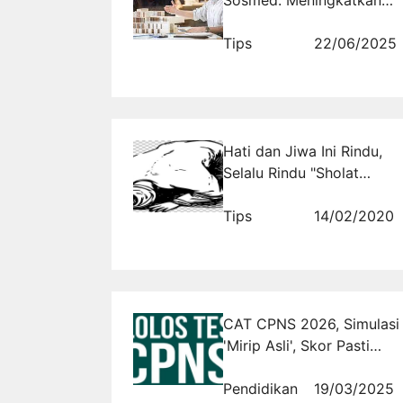
Visibilitas dan Daya Tarik
Proyek Anda
Tips
22/06/2025
Hati dan Jiwa Ini Rindu,
Selalu Rindu "Sholat
Khusyu"
Tips
14/02/2020
CAT CPNS 2026, Simulasi
'Mirip Asli', Skor Pasti
Tinggi!
Pendidikan
19/03/2025