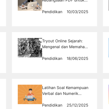
Mengasah Pemahaman
Kebangsaan
Pendidikan
10/03/2025
Tryout Online Sejarah:
Mengenal dan Memahami
Sejarah Kolonialisme
Pendidikan
18/06/2025
Latihan Soal Kemampuan
Verbal dan Numerik
BUMN untuk
Meningkatkan Daya Saing
Pendidikan
25/12/2025