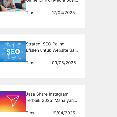
yang Bikin Ketagihan
Tips
17/04/2025
Strategi SEO Paling
Efisien untuk Website Baru
agar Cepat Dikenal
Tips
09/05/2025
Jasa Share Instagram
Terbaik 2025: Mana yang
Paling Efektif?
Tips
19/04/2025