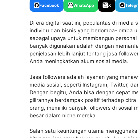
Facebook
WhatsApp
X
Teleg
Di era digital saat ini, popularitas di medi
individu dan bisnis yang berlomba-lomba 
sebagai upaya untuk membangun personal b
banyak digunakan adalah dengan memanfaatk
penjelasan lebih lanjut tentang jasa follo
Anda meningkatkan akum sosial media.
Jasa followers
adalah layanan yang menawa
media sosial, seperti Instagram, Twitter, 
Dengan begitu, Anda bisa dengan cepat m
gilirannya berdampak positif terhadap citr
orang, memiliki banyak followers di sosial
besar dalam niche mereka.
Salah satu keuntungan utama menggunak