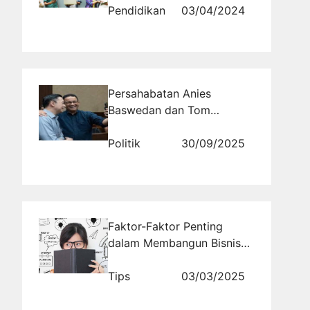
Mahasiswa: Menyongsong
Pendidikan
03/04/2024
Masa Depan
Profesionalisme
Persahabatan Anies
Baswedan dan Tom
Lembong Menarik Perhatian
Publik
Politik
30/09/2025
Faktor-Faktor Penting
dalam Membangun Bisnis
yang Berkelanjutan
Tips
03/03/2025