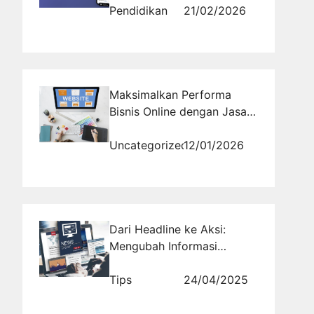
daripada Website Sendiri?
Pendidikan
21/02/2026
Maksimalkan Performa
Bisnis Online dengan Jasa
Promosi Website
Uncategorized
12/01/2026
Dari Headline ke Aksi:
Mengubah Informasi
Menjadi Langkah Strategis
Tips
24/04/2025