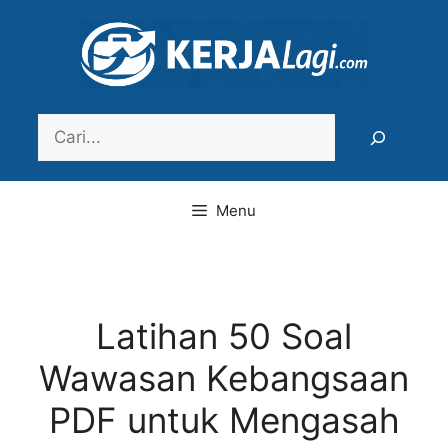
Langsung
ke
isi
Search
Menu
Latihan 50 Soal
Wawasan Kebangsaan
PDF untuk Mengasah