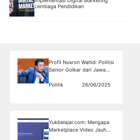
Implementasi Digital Marketing
Lembaga Pendidikan
Profil Nusron Wahid: Politisi
Senior Golkar dari Jawa
Tengah II yang Tegas dan
Berprinsip
Politik
26/06/2025
Yukbelajar.com: Mengapa
Marketplace Video Jauh
Lebih Menguntungkan