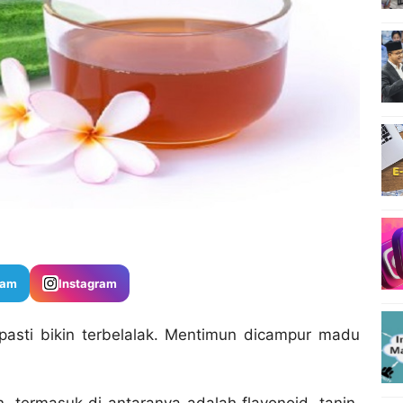
ram
Instagram
pasti bikin terbelalak. Mentimun dicampur madu
termasuk di antaranya adalah flavonoid, tanin,