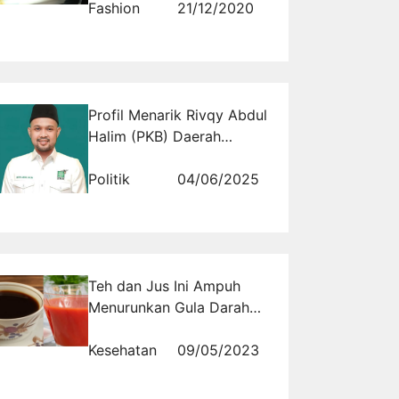
Fashion
21/12/2020
Profil Menarik Rivqy Abdul
Halim (PKB) Daerah
Pemilihan Jawa Timur IV
Politik
04/06/2025
Teh dan Jus Ini Ampuh
Menurunkan Gula Darah
Tinggi pada Penderita
Diabetes
Kesehatan
09/05/2023