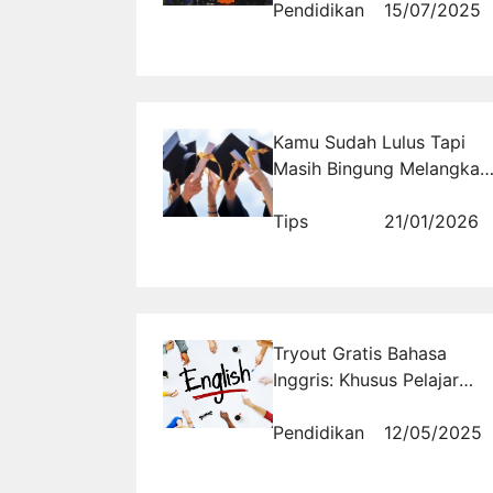
untuk Anak Rentan
Pendidikan
15/07/2025
Kamu Sudah Lulus Tapi
Masih Bingung Melangkah
ke Mana?
Tips
21/01/2026
Tryout Gratis Bahasa
Inggris: Khusus Pelajar
SMA yang Ingin Nilai
Tinggi Ujian Nasional
Pendidikan
12/05/2025