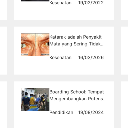
â€˜Superfoodâ€™ untuk
Kesehatan
19/02/2022
Diabetesi Berikut Ini
Katarak adalah Penyakit
Mata yang Sering Tidak
disadari Hingga Terlambat
Penanganannya
Kesehatan
16/03/2026
Boarding School: Tempat
Mengembangkan Potensi
di Berbagai Bidang
Pendidikan
19/08/2024