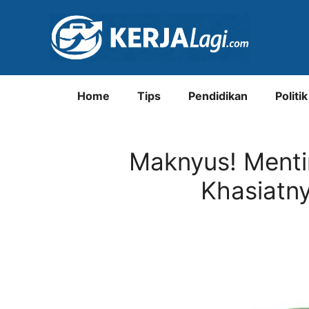
Langsung
ke
isi
Home
Tips
Pendidikan
Politik
Maknyus! Ment
Khasiatny