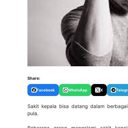
Share:
Facebook
WhatsApp
X
Teleg
Sakit kepala bisa datang dalam berbag
pula.
Beberapa orang mengalami sakit kepala