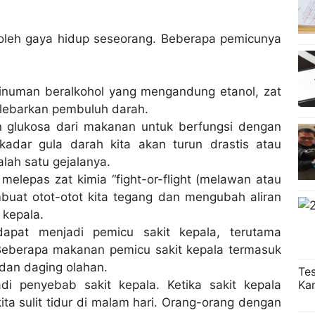
n oleh gaya hidup seseorang. Beberapa pemicunya
 minuman beralkohol yang mengandung etanol, zat
lebarkan pembuluh darah.
 glukosa dari makanan untuk berfungsi dengan
kadar gula darah kita akan turun drastis atau
alah satu gejalanya.
melepas zat kimia “fight-or-flight (melawan atau
mbuat otot-otot kita tegang dan mengubah aliran
 kepala.
apat menjadi pemicu sakit kepala, terutama
berapa makanan pemicu sakit kepala termasuk
dan daging olahan.
Te
Ka
di penyebab sakit kepala. Ketika sakit kepala
ta sulit tidur di malam hari. Orang-orang dengan