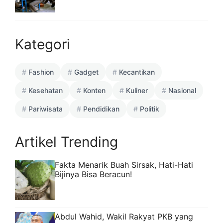
Kategori
Fashion
Gadget
Kecantikan
Kesehatan
Konten
Kuliner
Nasional
Pariwisata
Pendidikan
Politik
Artikel Trending
Fakta Menarik Buah Sirsak, Hati-Hati
Bijinya Bisa Beracun!
Abdul Wahid, Wakil Rakyat PKB yang