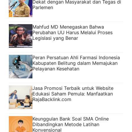
Dekat dengan Masyarakat dan Tegas di
Parlemen
Mahfud MD Menegaskan Bahwa
Perubahan UU Harus Melalui Proses
Legislasi yang Benar
Peran Persatuan Ahli Farmasi Indonesia
Kabupaten Belitung dalam Memajukan
Pelayanan Kesehatan
Jasa Promosi Terbaik untuk Website
Edukasi Saham Pemula: Manfaatkan
RajaBacklink.com
Keunggulan Bank Soal SMA Online
Dibandingkan Metode Latihan
Konvensional