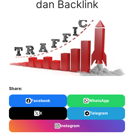
dan Backlink
Share:
Facebook
WhatsApp
X
Telegram
Instagram