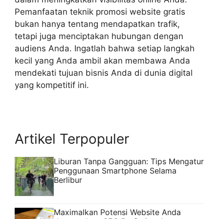
Pemanfaatan teknik promosi website gratis
bukan hanya tentang mendapatkan trafik,
tetapi juga menciptakan hubungan dengan
audiens Anda. Ingatlah bahwa setiap langkah
kecil yang Anda ambil akan membawa Anda
mendekati tujuan bisnis Anda di dunia digital
yang kompetitif ini.
Artikel Terpopuler
Liburan Tanpa Gangguan: Tips Mengatur
Penggunaan Smartphone Selama
Berlibur
Maximalkan Potensi Website Anda