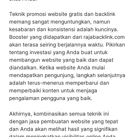
Teknik promosi website gratis dan backlink
memang sangat menguntungkan, namun
kesabaran dan konsistensi adalah kuncinya.
Booster yang didapatkan dari rajabacklink.com
akan terasa seiring berjalannya waktu. Pikirkan
tentang investasi yang Anda buat untuk
membangun website yang baik dan dapat
diandalkan. Ketika website Anda mulai
mendapatkan pengunjung, langkah selanjutnya
adalah terus-menerus memperbarui dan
memperbaiki konten untuk menjaga
pengalaman pengguna yang baik.
Akhirnya, kombinasikan semua teknik ini
dengan jasa pembuatan website yang tepat
dan Anda akan melihat hasil yang signifikan
dalam meningkatkan visibilitas online Anda.