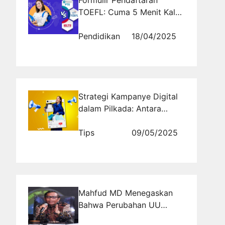
TOEFL: Cuma 5 Menit Kalau
Tahu Triknya!
Pendidikan
18/04/2025
Strategi Kampanye Digital
dalam Pilkada: Antara
Kreativitas dan Kontroversi
Tips
09/05/2025
Mahfud MD Menegaskan
Bahwa Perubahan UU
Harus Melalui Proses