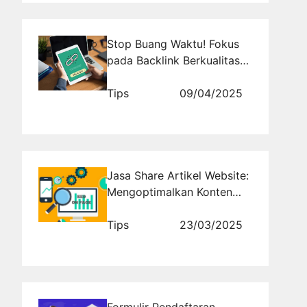
Stop Buang Waktu! Fokus
pada Backlink Berkualitas
Pakai Cara Ini
Tips
09/04/2025
Jasa Share Artikel Website:
Mengoptimalkan Konten
untuk Viralisasi dan
Backlink
Tips
23/03/2025
Formulir Pendaftaran