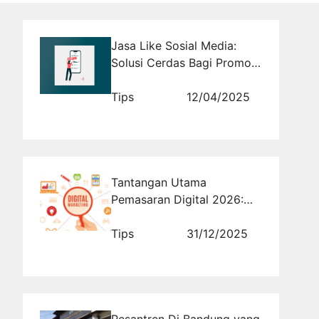
Jasa Like Sosial Media:
Solusi Cerdas Bagi Promosi
Bisnis Anda
Tips
12/04/2025
Tantangan Utama
Pemasaran Digital 2026:
Biaya Iklan Meningkat dan
Efektivitas Kian Tertekan
Tips
31/12/2025
Pesantren Di Bandung yang