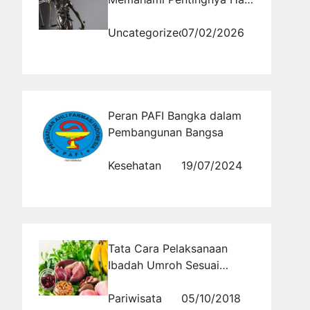
Kehakiman Nasional bagi
Masa Depan Hukum
Uncategorized
07/02/2026
Indonesia
Peran PAFI Bangka dalam
Pembangunan Bangsa
Kesehatan
19/07/2024
Tata Cara Pelaksanaan
Ibadah Umroh Sesuai
dengan Sunnah
Pariwisata
05/10/2018