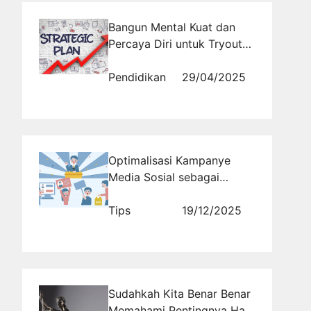
Bangun Mental Kuat dan
Percaya Diri untuk Tryout
CPNS Maksimal
Pendidikan
29/04/2025
Optimalisasi Kampanye
Media Sosial sebagai
Strategi Peningkatan
Unduhan Aplikasi di Play
Tips
19/12/2025
Store
Sudahkah Kita Benar Benar
Memahami Pentingnya Hari