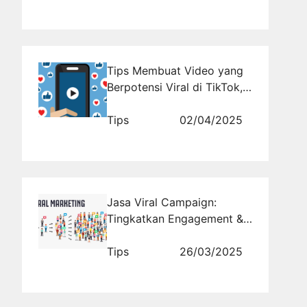
Tips Membuat Video yang
Berpotensi Viral di TikTok,
YouTube, dan Instagram
Tips
02/04/2025
Jasa Viral Campaign:
Tingkatkan Engagement &
Jangkauan Brand Anda!
Tips
26/03/2025