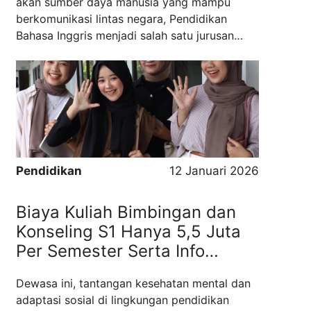
akan sumber daya manusia yang mampu
berkomunikasi lintas negara, Pendidikan
Bahasa Inggris menjadi salah satu jurusan
yang terus relevan dan memiliki peluang kerja
luas. Bandung sebagai kota pendidikan
menawarkan banyak pilihan kampus, namun
Universitas Ma’soem hadir dengan konsep ...
Read more
Pendidikan
12 Januari 2026
Biaya Kuliah Bimbingan dan
Konseling S1 Hanya 5,5 Juta
Per Semester Serta Info
Beasiswa Tahfidz 2 Juz
Dewasa ini, tantangan kesehatan mental dan
adaptasi sosial di lingkungan pendidikan