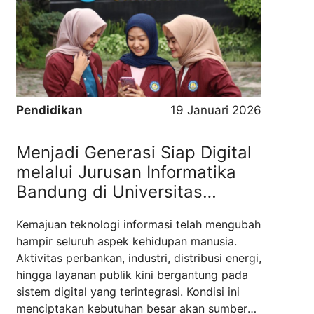
soal-soal latihan, tetapi merupakan perjalanan
panjang yang menuntut strategi, disiplin, dan
ketekunan. Banyak peserta gagal ...
Read
more
Pendidikan
19 Januari 2026
Menjadi Generasi Siap Digital
melalui Jurusan Informatika
Bandung di Universitas
Masoem
Kemajuan teknologi informasi telah mengubah
hampir seluruh aspek kehidupan manusia.
Aktivitas perbankan, industri, distribusi energi,
hingga layanan publik kini bergantung pada
sistem digital yang terintegrasi. Kondisi ini
menciptakan kebutuhan besar akan sumber