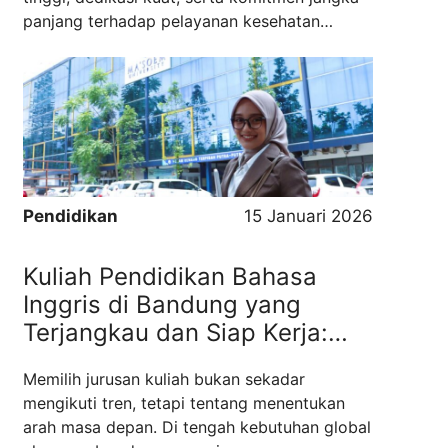
panjang terhadap pelayanan kesehatan
masyarakat. Namun, sebelum sampai pada
tahap tersebut, setiap calon mahasiswa harus
melewati proses seleksi yang ketat. Kunci
utama keberhasilan dalam tahap awal ini ...
Read more
Pendidikan
15 Januari 2026
Kuliah Pendidikan Bahasa
Inggris di Bandung yang
Terjangkau dan Siap Kerja:
Universitas Ma’soem
Memilih jurusan kuliah bukan sekadar
Jawabannya
mengikuti tren, tetapi tentang menentukan
arah masa depan. Di tengah kebutuhan global