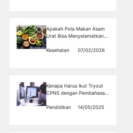
Apakah Pola Makan Asam
Urat Bisa Menyelamatkan
Leher dan Sendi dari Nyeri
Tak Terkira
Kesehatan
07/02/2026
Kenapa Harus Ikut Tryout
CPNS dengan Pembahasan
Lengkap Sebelum Tes?
Pendidikan
14/05/2025