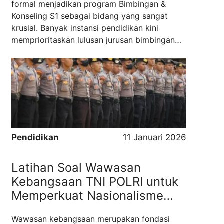
formal menjadikan program Bimbingan &
Konseling S1 sebagai bidang yang sangat
krusial. Banyak instansi pendidikan kini
memprioritaskan lulusan jurusan bimbingan
konseling karena urgensi layanan kesehatan
mental, manfaat akademik pedagogi, serta
relevansi perkembangan keilmuan psikologi
modern. Pemilihan program studi yang tepat
akan sangat menentukan masa ...
Read more
Pendidikan
11 Januari 2026
Latihan Soal Wawasan
Kebangsaan TNI POLRI untuk
Memperkuat Nasionalisme
dan Pemahaman Nilai Dasar
Wawasan kebangsaan merupakan fondasi
Negara