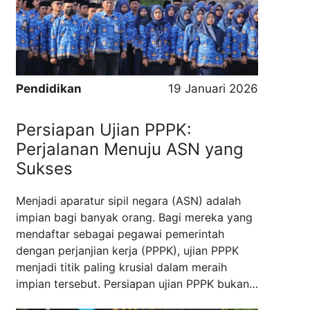
dan strategis. Jurusan ini dikenal memiliki
cakupan ilmu yang luas serta fleksibilitas
karier ...
Read more
Pendidikan
19 Januari 2026
Persiapan Ujian PPPK:
Perjalanan Menuju ASN yang
Sukses
Menjadi aparatur sipil negara (ASN) adalah
impian bagi banyak orang. Bagi mereka yang
mendaftar sebagai pegawai pemerintah
dengan perjanjian kerja (PPPK), ujian PPPK
menjadi titik paling krusial dalam meraih
impian tersebut. Persiapan ujian PPPK bukan
sekadar menghafal materi atau mengerjakan