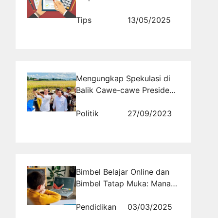
Saat Pilkada
Tips
13/05/2025
Mengungkap Spekulasi di
Balik Cawe-cawe Presiden,
Menutupi Kejahatan atau
Tindakan Korupsi?
Politik
27/09/2023
Bimbel Belajar Online dan
Bimbel Tatap Muka: Mana
yang Lebih Efektif?
Pendidikan
03/03/2025