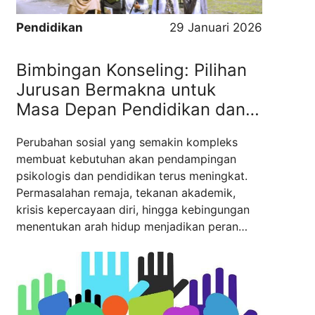
Pendidikan
29 Januari 2026
Bimbingan Konseling: Pilihan
Jurusan Bermakna untuk
Masa Depan Pendidikan dan
Karier Profesional
Perubahan sosial yang semakin kompleks
membuat kebutuhan akan pendampingan
psikologis dan pendidikan terus meningkat.
Permasalahan remaja, tekanan akademik,
krisis kepercayaan diri, hingga kebingungan
menentukan arah hidup menjadikan peran
konselor semakin penting. Di sinilah
bimbingan konseling hadir sebagai jurusan
yang relevan, aplikatif, dan memiliki nilai
kemanusiaan yang tinggi. Bagi calon
mahasiswa yang ingin kuliah di Bandung, ...