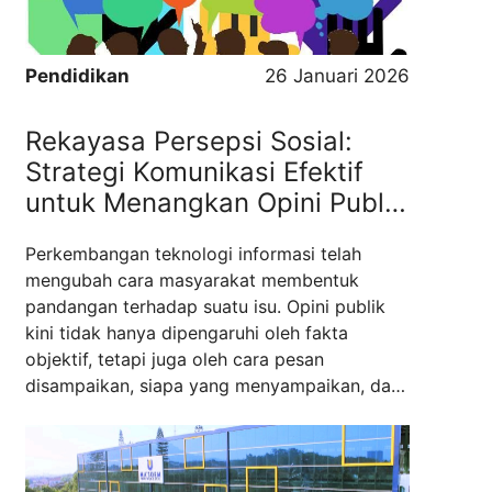
Read more
Pendidikan
26 Januari 2026
Rekayasa Persepsi Sosial:
Strategi Komunikasi Efektif
untuk Menangkan Opini Publik
di Era Media Baru
Perkembangan teknologi informasi telah
mengubah cara masyarakat membentuk
pandangan terhadap suatu isu. Opini publik
kini tidak hanya dipengaruhi oleh fakta
objektif, tetapi juga oleh cara pesan
disampaikan, siapa yang menyampaikan, dan
seberapa sering pesan tersebut muncul di
ruang digital. Dalam konteks ini, kemampuan
mengelola komunikasi secara strategis
menjadi kunci untuk menangkan opini publik