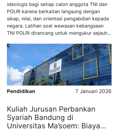
ideologis bagi setiap calon anggota TNI dan
POLRI karena berkaitan langsung dengan
sikap, nilai, dan orientasi pengabdian kepada
negara. Latihan soal wawasan kebangsaan
TNI POLRI dirancang untuk mengukur sejauh
mana peserta memahami dasar negara,
konstitusi, serta prinsip kebhinekaan dalam
kehidupan berbangsa dan bernegara. Melalui
kelompok soal TNI POLRI yang tersedia di ...
Read more
Pendidikan
7 Januari 2026
Kuliah Jurusan Perbankan
Syariah Bandung di
Universitas Ma’soem: Biaya