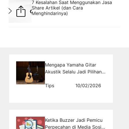
7 Kesalahan Saat Menggunakan Jasa
Share Artikel (dan Cara
Menghindarinya)
Mengapa Yamaha Gitar
Akustik Selalu Jadi Pilihan
Musisi? Temukan Alasannya
di Sini!
Tips
10/02/2026
Ketika Buzzer Jadi Pemicu
Perpecahan di Media Sosial