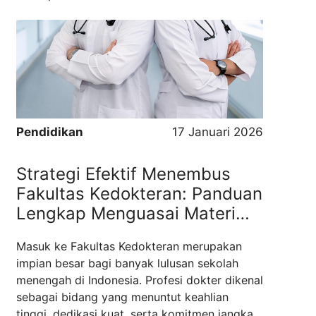
daya manusia yang menguasai bidang
informatika. Bandung sebagai kota
pendidikan dan teknologi menjadi salah satu
pusat pengembangan talenta digital di
Indonesia. Oleh sebab ...
Read more
Pendidikan
17 Januari 2026
Strategi Efektif Menembus
Fakultas Kedokteran: Panduan
Lengkap Menguasai Materi
Seleksi Masuk
Masuk ke Fakultas Kedokteran merupakan
impian besar bagi banyak lulusan sekolah
menengah di Indonesia. Profesi dokter dikenal
sebagai bidang yang menuntut keahlian
tinggi, dedikasi kuat, serta komitmen jangka