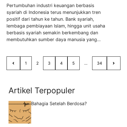
Terjangkau, Berbasis Praktik,
Pertumbuhan industri keuangan berbasis
dan Prospek Masa Depan
syariah di Indonesia terus menunjukkan tren
Cerah
positif dari tahun ke tahun. Bank syariah,
lembaga pembiayaan Islam, hingga unit usaha
berbasis syariah semakin berkembang dan
membutuhkan sumber daya manusia yang
kompeten. Kondisi ini menjadikan jurusan
perbankan syariah sebagai salah satu
program studi favorit bagi calon mahasiswa
1
2
3
4
5
…
34
yang ingin memiliki karier stabil, bernilai, ...
Read more
Artikel Terpopuler
Bahagia Setelah Berdosa?