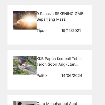
9 Rahasia REKENING GAIB
Sepanjang Masa
Tips
19/12/2021
KKB Papua Kembali Tebar
Teror, Sopir Angkutan
Dibunuh di Kabupaten
Paniai
Politik
14/06/2024
Cara Menghadapi Soal