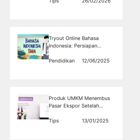
Kampanye Digital yang
Tips
26/02/2026
Selalu Diabaikan
Tryout Online Bahasa
Indonesia: Persiapan
Optimal untuk Sukses di
SMA
Pendidikan
12/06/2025
Produk UMKM Menembus
Pasar Ekspor Setelah
Mengantongi Sertifikasi
Halal
Tips
13/01/2025