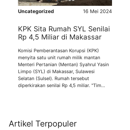
Uncategorized
16 Mei 2024
KPK Sita Rumah SYL Senilai
Rp 4,5 Miliar di Makassar
Komisi Pemberantasan Korupsi (KPK)
menyita satu unit rumah milik mantan
Menteri Pertanian (Mentan) Syahrul Yasin
Limpo (SYL) di Makassar, Sulawesi
Selatan (Sulsel). Rumah tersebut
diperkirakan senilai Rp 4,5 miliar. "Tim
penyidik kemarin telah selesai melakukan
penyitaan aset yang diduga milik SYL
berupa 1 unit rumah yang berada wilayah
Kelurahan Pandang, Kecamatan
Panakkukang, Kota Makassar," ujar ...
Read
Artikel Terpopuler
more