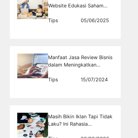
Website Edukasi Saham
Pemula: Manfaatkan
RajaBacklink.com
Tips
05/06/2025
Manfaat Jasa Review Bisnis
dalam Meningkatkan
Reputasi Online
Tips
15/07/2024
Masih Bikin Iklan Tapi Tidak
Laku? Ini Rahasia
Meningkatkan Efektivitas