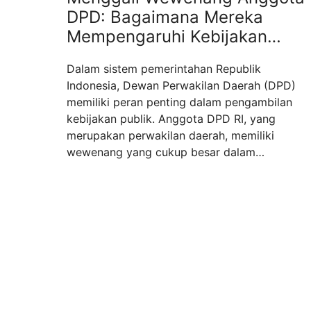
DPD: Bagaimana Mereka
Mempengaruhi Kebijakan
Publik?
Dalam sistem pemerintahan Republik
Indonesia, Dewan Perwakilan Daerah (DPD)
memiliki peran penting dalam pengambilan
kebijakan publik. Anggota DPD RI, yang
merupakan perwakilan daerah, memiliki
wewenang yang cukup besar dalam
merumuskan dan mengawasi kebijakan yang
berpengaruh langsung pada masyarakat di
daerah mereka. Melalui pemahaman yang
mendalam mengenai wewenang anggota
DPD, kita dapat melihat sejauh mana mereka
...
Read more