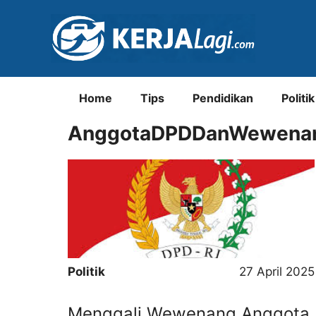
Langsung
ke
isi
Home
Tips
Pendidikan
Politik
AnggotaDPDDanWewena
Politik
27 April 2025
Menggali Wewenang Anggota