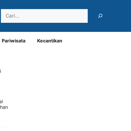
Search
Pariwisata
Kecantikan
i
al
uhan