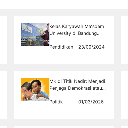
Kelas Karyawan Ma'soem
University di Bandung
Pendidikan yang
Mendukung Karir Sukses
Pendidikan
23/09/2024
MK di Titik Nadir: Menjadi
Penjaga Demokrasi atau
Sekadar Stempel Dinasti
Jokowi?
Politik
01/03/2026