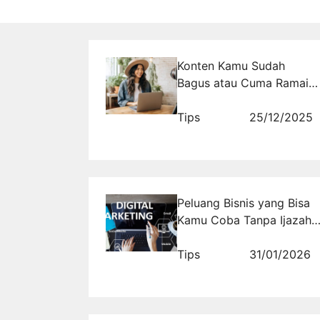
Konten Kamu Sudah
Bagus atau Cuma Ramai
Sesaat? Ini Jawaban yang
Sering Bikin Kaget
Tips
25/12/2025
Peluang Bisnis yang Bisa
Kamu Coba Tanpa Ijazah
dan Tanpa Pengalaman
Tips
31/01/2026