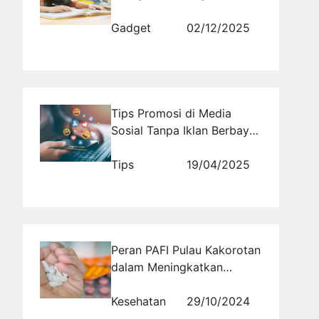
Berpikir?
Gadget
02/12/2025
Tips Promosi di Media
Sosial Tanpa Iklan Berbayar,
Tapi Tetap Viral
Tips
19/04/2025
Peran PAFI Pulau Kakorotan
dalam Meningkatkan
Kesadaran Masyarakat
tentang Bahaya
Kesehatan
29/10/2024
Mengkonsumsi Obat