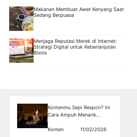
Makanan Membuat Awet Kenyang Saat
Sedang Berpuasa
Menjaga Reputasi Merek di Internet:
Strategi Digital untuk Keberlanjutan
Bisnis
Kontenmu Sepi Respon? Ini
Cara Ampuh Menarik
Perhatian Audiens dalam
Hitungan Detik!
Konten
11/02/2026