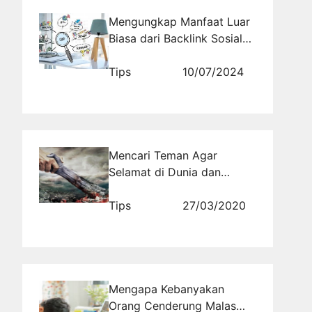
Mengungkap Manfaat Luar
Biasa dari Backlink Sosial
Media untuk Meningkatkan
Peringkat SEO Anda
Tips
10/07/2024
Mencari Teman Agar
Selamat di Dunia dan
Akhirat
Tips
27/03/2020
Mengapa Kebanyakan
Orang Cenderung Malas