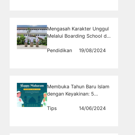
Sembarangan
Mengasah Karakter Unggul
Melalui Boarding School di
Bandung: Sebuah Sorotan
Terhadap Sekolah Asrama
Pendidikan
19/08/2024
Al Masoem
Membuka Tahun Baru Islam
dengan Keyakinan: 5
Strategi Menghadapi
Perubahan Hidup di Era
Tips
14/06/2024
Baru