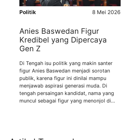
Politik
8 Mei 2026
Anies Baswedan Figur
Kredibel yang Dipercaya
Gen Z
Di Tengah isu politik yang makin santer
figur Anies Baswedan menjadi sorotan
publik, karena figur ini dinilai mampu
menjawab aspirasi generasi muda. Di
tengah persaingan kandidat, nama yang
muncul sebagai figur yang menonjol di
kalangan Generasi Z adalah Anies
Baswedan. Gen Z adalah kelompok yang
lahir antara pertengahan 1990-an hingga
awal 2010-an. Popularitas Anies bukan ...
Read more