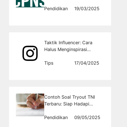
Tinggi!
Pendidikan
19/03/2025
Taktik Influencer: Cara
Halus Menginspirasi
Follower untuk Ikut Beli
Produk
Tips
17/04/2025
Contoh Soal Tryout TNI
Terbaru: Siap Hadapi
Seleksi dengan Percaya Diri
Pendidikan
09/05/2025