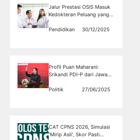
Jalur Prestasi OSIS Masuk
Kedokteran Peluang yang
Masih Jarang Disadari
Siswa
Pendidikan
30/12/2025
Profil Puan Maharani:
Srikandi PDI-P dari Jawa
Tengah V yang Menjadi
Ikon Politik Nasional
Politik
27/06/2025
CAT CPNS 2026, Simulasi
'Mirip Asli', Skor Pasti