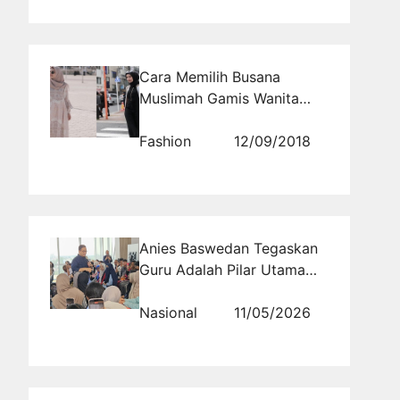
Cara Memilih Busana
Muslimah Gamis Wanita
yang Benar
Fashion
12/09/2018
Anies Baswedan Tegaskan
Guru Adalah Pilar Utama
Pendidikan yang Tidak Bisa
Digantikan oleh Kecerdasan
Nasional
11/05/2026
Buatan AI