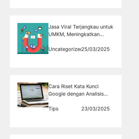
Jasa Viral Terjangkau untuk
UMKM, Meningkatkan
Popularitas dan Penjualan,
Jasa Viral Murah
Uncategorized
25/03/2025
Cara Riset Kata Kunci
Google dengan Analisis
SERP: Mengintip Kata Kunci
yang Digunakan Pesaing
Tips
23/03/2025