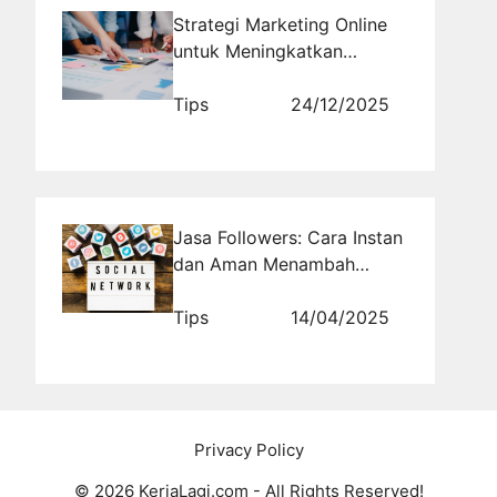
Strategi Marketing Online
untuk Meningkatkan
Performa Bisnis Digital
2026
Tips
24/12/2025
Jasa Followers: Cara Instan
dan Aman Menambah
Popularitas
Tips
14/04/2025
Privacy Policy
© 2026 KerjaLagi.com - All Rights Reserved!