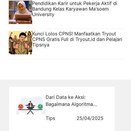
Pendidikan Karir untuk Pekerja Aktif di
Bandung Kelas Karyawan Ma'soem
University
Kunci Lolos CPNS! Manfaatkan Tryout
CPNS Gratis Full di Tryout.id dan Pelajari
Tipsnya
Dari Data ke Aksi:
Bagaimana Algoritma
Mengubah Cara Brand
Merespons Konsumen
Tips
25/04/2025