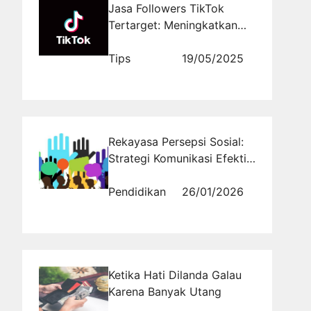
Jasa Followers TikTok
Tertarget: Meningkatkan
Popularitas Akun Anda
dengan Mudah Melalui
Tips
19/05/2025
Rajakomen.com
Rekayasa Persepsi Sosial:
Strategi Komunikasi Efektif
untuk Menangkan Opini
Publik di Era Media Baru
Pendidikan
26/01/2026
Ketika Hati Dilanda Galau
Karena Banyak Utang