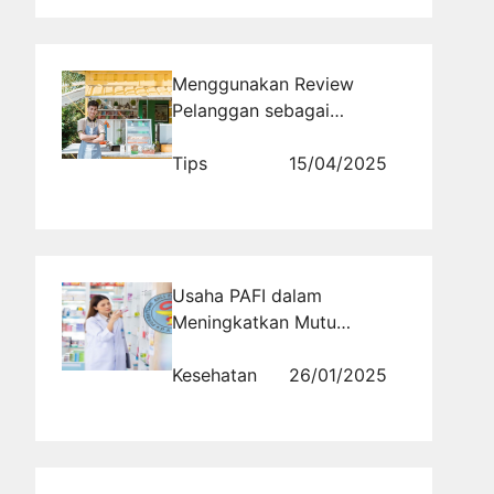
Menggunakan Review
Pelanggan sebagai
Kekuatan SEO Bisnis Lokal
Tips
15/04/2025
Usaha PAFI dalam
Meningkatkan Mutu
Farmasi dan Layanan
Kesehatan
Kesehatan
26/01/2025