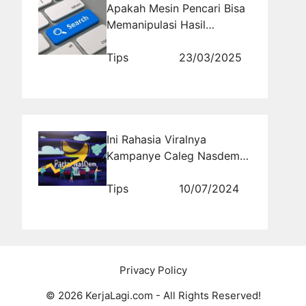
Apakah Mesin Pencari Bisa
Memanipulasi Hasil
Pencarian? Bagaimana
Filter Algoritma Bekerja?
Tips
23/03/2025
Ini Rahasia Viralnya
Kampanye Caleg Nasdem
di Media Sosial yang Harus
Kamu Ketahui!
Tips
10/07/2024
Privacy Policy
© 2026 KerjaLagi.com - All Rights Reserved!