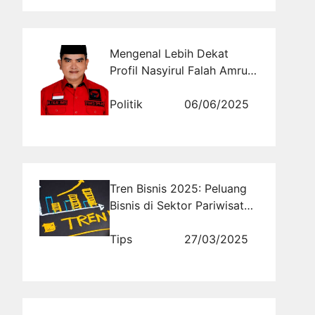
Mengenal Lebih Dekat
Profil Nasyirul Falah Amru
(PDI-P) Daerah Pemilihan
Jawa Timur X
Politik
06/06/2025
Tren Bisnis 2025: Peluang
Bisnis di Sektor Pariwisata
Pasca Pandemi
Tips
27/03/2025