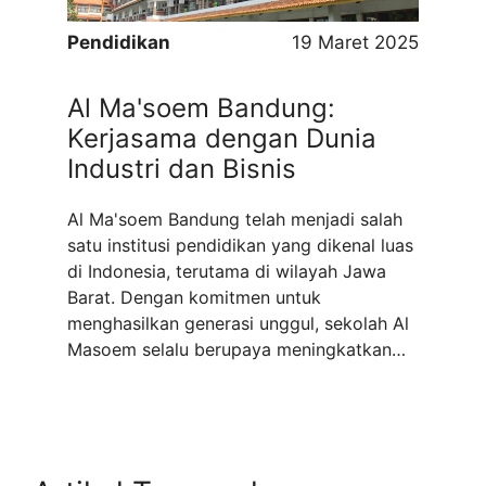
Pendidikan
19 Maret 2025
Al Ma'soem Bandung:
Kerjasama dengan Dunia
Industri dan Bisnis
Al Ma'soem Bandung telah menjadi salah
satu institusi pendidikan yang dikenal luas
di Indonesia, terutama di wilayah Jawa
Barat. Dengan komitmen untuk
menghasilkan generasi unggul, sekolah Al
Masoem selalu berupaya meningkatkan
kualitas pendidikan melalui kolaborasi
dengan dunia industri dan bisnis. Sekolah
terbaik di Bandung ini tidak hanya fokus
pada akademik, tetapi juga membekali
siswanya dengan ...
Read more