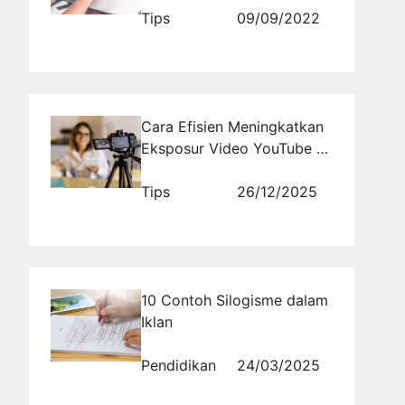
Tips
09/09/2022
Cara Efisien Meningkatkan
Eksposur Video YouTube di
Tahun 2025 Menggunakan
Jasa View YouTube
Tips
26/12/2025
10 Contoh Silogisme dalam
Iklan
Pendidikan
24/03/2025