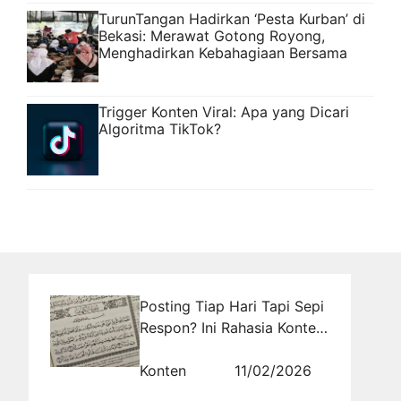
TurunTangan Hadirkan ‘Pesta Kurban’ di
Bekasi: Merawat Gotong Royong,
Menghadirkan Kebahagiaan Bersama
Trigger Konten Viral: Apa yang Dicari
Algoritma TikTok?
Posting Tiap Hari Tapi Sepi
Respon? Ini Rahasia Konten
yang Benar-Benar Bikin
Bisnismu Dilirik!
Konten
11/02/2026