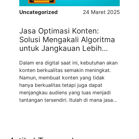
Uncategorized
24 Maret 2025
Jasa Optimasi Konten:
Solusi Mengakali Algoritma
untuk Jangkauan Lebih
Luas
Dalam era digital saat ini, kebutuhan akan
konten berkualitas semakin meningkat.
Namun, membuat konten yang tidak
hanya berkualitas tetapi juga dapat
menjangkau audiens yang luas menjadi
tantangan tersendiri. Itulah di mana jasa
optimasi konten hadir sebagai solusi. Jasa
ini membantu para pemilik konten
memahami cara kerja algoritma dan
menerapkan strategi yang tepat untuk
menciptakan konten ...
Read more