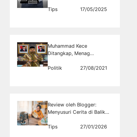
Mengoptimalkan Halaman
Website yang Tepat
Tips
17/05/2025
Muhammad Kece
Ditangkap, Menag
Tegaskan Semua Penghina
Simbol Agama Harus
Politik
27/08/2021
Diproses Hukum
Review oleh Blogger:
Menyusuri Cerita di Balik
Produk
Tips
27/01/2026