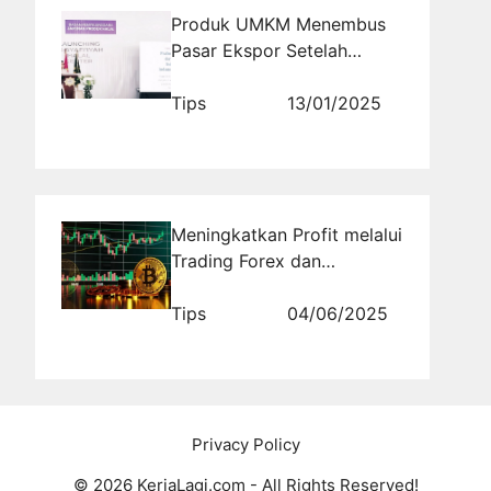
Produk UMKM Menembus
Pasar Ekspor Setelah
Mengantongi Sertifikasi
Halal
Tips
13/01/2025
Meningkatkan Profit melalui
Trading Forex dan
Optimalisasi SEO dengan
Rajabacklink
Tips
04/06/2025
Privacy Policy
© 2026 KerjaLagi.com - All Rights Reserved!