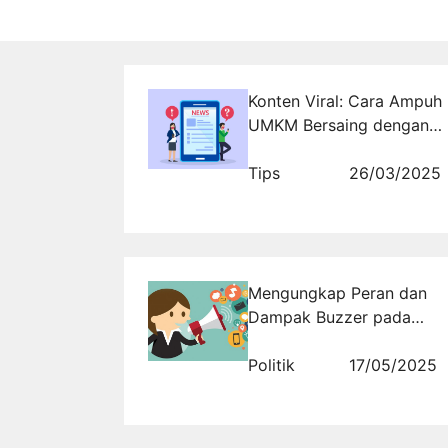
Konten Viral: Cara Ampuh
UMKM Bersaing dengan
Brand Besar
Tips
26/03/2025
Mengungkap Peran dan
Dampak Buzzer pada
Hasil Pilkada 2029 yang
Perlu Anda Ketahui Melalui
Politik
17/05/2025
Rajakomen.com