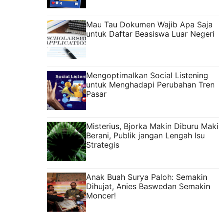
Mau Tau Dokumen Wajib Apa Saja
untuk Daftar Beasiswa Luar Negeri
Mengoptimalkan Social Listening
untuk Menghadapi Perubahan Tren
Pasar
Misterius, Bjorka Makin Diburu Mak
Berani, Publik jangan Lengah Isu
Strategis
Anak Buah Surya Paloh: Semakin
Dihujat, Anies Baswedan Semakin
Moncer!