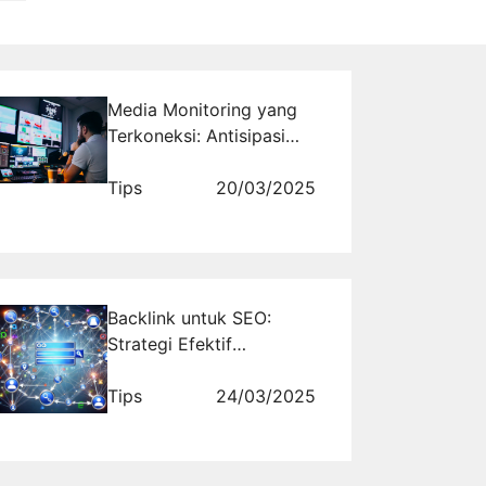
Media Monitoring yang
Terkoneksi: Antisipasi
Masa Depan Informasi
Tips
20/03/2025
Backlink untuk SEO:
Strategi Efektif
Meningkatkan Otoritas
Domain
Tips
24/03/2025