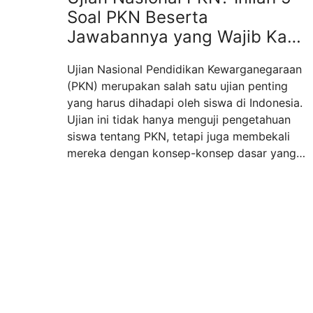
Soal PKN Beserta
Jawabannya yang Wajib Kamu
Pelajari
Ujian Nasional Pendidikan Kewarganegaraan
(PKN) merupakan salah satu ujian penting
yang harus dihadapi oleh siswa di Indonesia.
Ujian ini tidak hanya menguji pengetahuan
siswa tentang PKN, tetapi juga membekali
mereka dengan konsep-konsep dasar yang
diperlukan untuk menjadi warga negara yang
baik. Mengingat pentingnya ujian ini, kali ini
kita akan membahas 5 soal PKN beserta
jawabannya ...
Read more