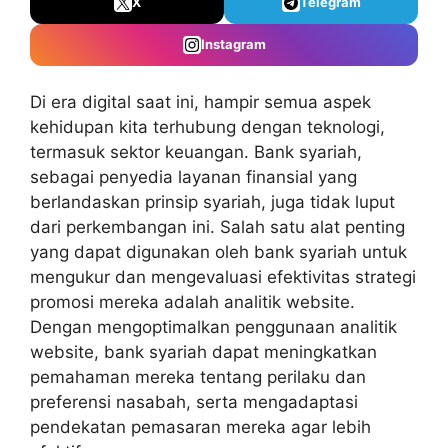
X
Telegram
Instagram
Di era digital saat ini, hampir semua aspek
kehidupan kita terhubung dengan teknologi,
termasuk sektor keuangan. Bank syariah,
sebagai penyedia layanan finansial yang
berlandaskan prinsip syariah, juga tidak luput
dari perkembangan ini. Salah satu alat penting
yang dapat digunakan oleh bank syariah untuk
mengukur dan mengevaluasi efektivitas strategi
promosi mereka adalah analitik website.
Dengan mengoptimalkan penggunaan analitik
website, bank syariah dapat meningkatkan
pemahaman mereka tentang perilaku dan
preferensi nasabah, serta mengadaptasi
pendekatan pemasaran mereka agar lebih