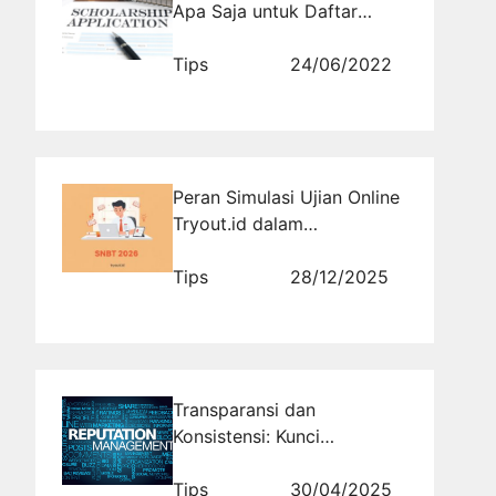
Apa Saja untuk Daftar
Beasiswa Luar Negeri
Tips
24/06/2022
Peran Simulasi Ujian Online
Tryout.id dalam
Membiasakan Siswa
Menghadapi SNBT
Tips
28/12/2025
Transparansi dan
Konsistensi: Kunci
Membangun Loyalitas
Pelanggan Digital
Tips
30/04/2025