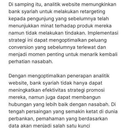
Di samping itu, analitik website memungkinkan
bank syariah untuk melakukan retargeting
kepada pengunjung yang sebelumnya telah
menunjukkan minat terhadap produk mereka
namun tidak melakukan tindakan. Implementasi
strategi ini dapat mengoptimalkan peluang
conversion yang sebelumnya terlewat dan
menjadi momen penting untuk menarik kembali
perhatian nasabah.
Dengan mengoptimalkan penerapan analitik
website, bank syariah tidak hanya dapat
meningkatkan efektivitas strategi promosi
mereka, namun juga dapat membangun
hubungan yang lebih baik dengan nasabah. Di
tengah persaingan yang semakin ketat di dunia
perbankan, pemahaman yang berdasarkan
data akan menjadi salah satu kunci