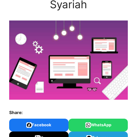
Syariah
Share:
Facebook
WhatsApp