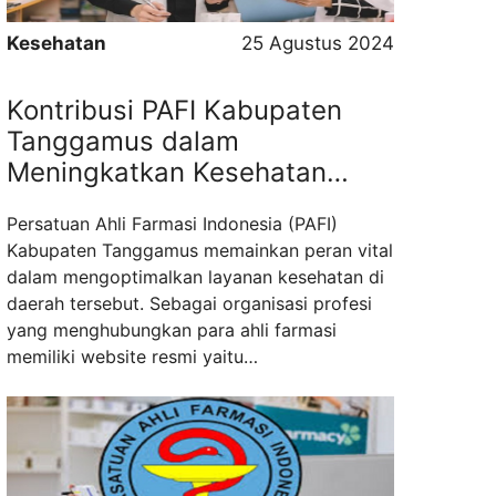
Kesehatan
25 Agustus 2024
Kontribusi PAFI Kabupaten
Tanggamus dalam
Meningkatkan Kesehatan
Masyarakat
Persatuan Ahli Farmasi Indonesia (PAFI)
Kabupaten Tanggamus memainkan peran vital
dalam mengoptimalkan layanan kesehatan di
daerah tersebut. Sebagai organisasi profesi
yang menghubungkan para ahli farmasi
memiliki website resmi yaitu
pafikabtanggamus.org. PAFI Kabupaten
Tanggamus berfokus pada peningkatan
kualitas layanan farmasi melalui pelatihan
berkelanjutan dan penyuluhan. Mereka
bekerja sama dengan fasilitas kesehatan