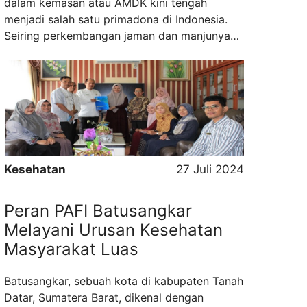
dalam kemasan atau AMDK kini tengah
menjadi salah satu primadona di Indonesia.
Seiring perkembangan jaman dan manjunya
teknologi, para pengusaha air minum dalam
kemasan memilih kerjasama dengan pihak
ketiga, yang biasa dikenal sebagai maklon air
mineral. ...
Read more
Kesehatan
27 Juli 2024
Peran PAFI Batusangkar
Melayani Urusan Kesehatan
Masyarakat Luas
Batusangkar, sebuah kota di kabupaten Tanah
Datar, Sumatera Barat, dikenal dengan