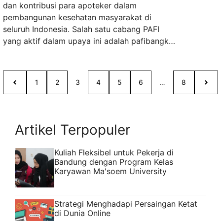
dan kontribusi para apoteker dalam
pembangunan kesehatan masyarakat di
seluruh Indonesia. Salah satu cabang PAFI
yang aktif dalam upaya ini adalah pafibangka,
yang turut berperan dalam pembangunan
bangsa. Pulau Bangka adalah sebuah tempat
yang kaya akan keindahan alam, warisan
1
2
3
4
5
6
…
8
budaya, serta potensi ekonomi yang besar. ...
Read more
Artikel Terpopuler
Kuliah Fleksibel untuk Pekerja di
Bandung dengan Program Kelas
Karyawan Ma'soem University
Strategi Menghadapi Persaingan Ketat
di Dunia Online