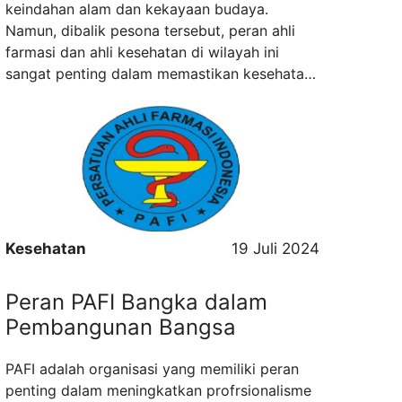
keindahan alam dan kekayaan budaya.
Namun, dibalik pesona tersebut, peran ahli
farmasi dan ahli kesehatan di wilayah ini
sangat penting dalam memastikan kesehatan
masyarakat tetap terjaga.
Pafikotabatusangkar.org memberikan layanan
informasi sekitar kegiatan PAFI di wilayah
Batusangkar dan sekitarnya, juga memberikan
pelayanan medis, tetapi juga ...
Read more
Kesehatan
19 Juli 2024
Peran PAFI Bangka dalam
Pembangunan Bangsa
PAFI adalah organisasi yang memiliki peran
penting dalam meningkatkan profrsionalisme