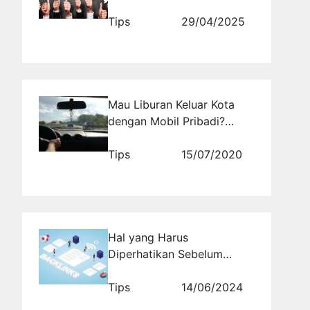
Digunakan oleh Brand
Ternama
Tips
29/04/2025
Mau Liburan Keluar Kota
dengan Mobil Pribadi?
Jangan Lakukan Kebiasaan
Ini
Tips
15/07/2020
Hal yang Harus
Diperhatikan Sebelum
Memasang Backlink
Berkualitas
Tips
14/06/2024