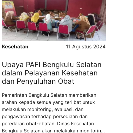
organisasi profesional ini. Sejarah Tentang
PAFI Kabupaten Bengkulu Selatan Sejak
proklamasi kemerdekaan republik Indonesia
pada tanggal 17 Agustus 1945, para ahli
farmasi Indonesia telah aktif berperan serta ...
Read more
Kesehatan
11 Agustus 2024
Upaya PAFI Bengkulu Selatan
dalam Pelayanan Kesehatan
dan Penyuluhan Obat
Pemerintah Bengkulu Selatan memberikan
arahan kepada semua yang terlibat untuk
melakukan monitoring, evaluasi, dan
pengawasan terhadap persediaan dan
peredaran obat-obatan. Dinas Kesehatan
Bengkulu Selatan akan melakukan monitoring,