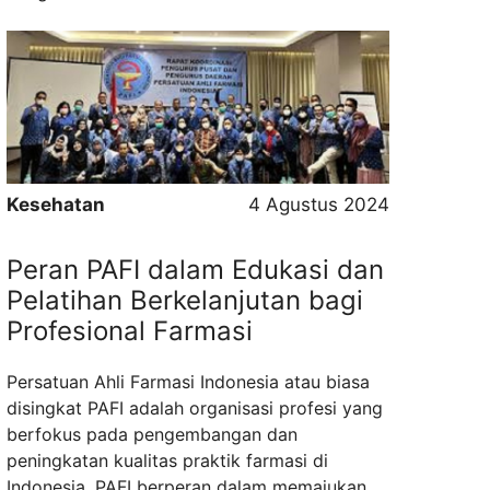
evaluasi dan pengawasan. Terutama diseluruh
apotek yang ada akan diawasi secara ketat
sesuai aturan yang berlaku dari Kementrian
Kesehatan. Kepala Dinas Kesehatan Bengkulu
Selatan, menyampaikan ketersediaan obat ini
...
Read more
Kesehatan
4 Agustus 2024
Peran PAFI dalam Edukasi dan
Pelatihan Berkelanjutan bagi
Profesional Farmasi
Persatuan Ahli Farmasi Indonesia atau biasa
disingkat PAFI adalah organisasi profesi yang
berfokus pada pengembangan dan
peningkatan kualitas praktik farmasi di
Indonesia. PAFI berperan dalam memajukan