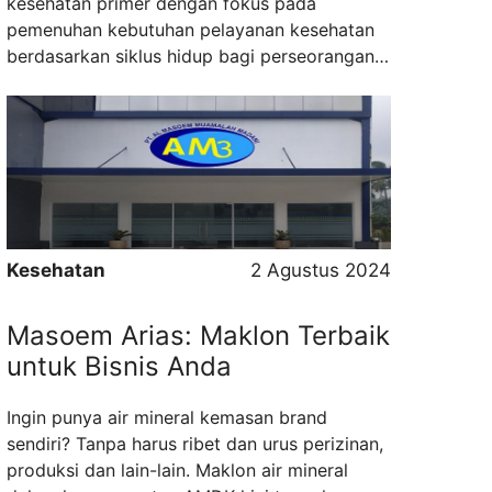
kesehatan primer dengan fokus pada
pemenuhan kebutuhan pelayanan kesehatan
berdasarkan siklus hidup bagi perseorangan
keluarga dan masyarakat dengan tujuan
mendekatkan akses dan pelayanan kesehatan
yang bersifat promotif preventif kuratif
rehabilitasi dan paliatif. Pendekatan
pelayanan kesehatan melalui sistem jejaring
pelayanan kesehatan primer mulai dari ...
Read more
Kesehatan
2 Agustus 2024
Masoem Arias: Maklon Terbaik
untuk Bisnis Anda
Ingin punya air mineral kemasan brand
sendiri? Tanpa harus ribet dan urus perizinan,
produksi dan lain-lain. Maklon air mineral