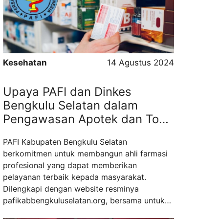
ekonomi. Oleh karena itu, akses ke layanan
kesehatan yang berkualitas harus ...
Read
more
Kesehatan
14 Agustus 2024
Upaya PAFI dan Dinkes
Bengkulu Selatan dalam
Pengawasan Apotek dan Toko
Obat
PAFI Kabupaten Bengkulu Selatan
berkomitmen untuk membangun ahli farmasi
profesional yang dapat memberikan
pelayanan terbaik kepada masyarakat.
Dilengkapi dengan website resminya
pafikabbengkuluselatan.org, bersama untuk
memberikan informasi lengkap mengenai