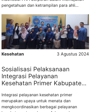
pengetahuan dan ketrampilan para ahli
farmasi, serta meningkatkan standar
profesional dalam pelayanan kesehatan dan
pengelolaan obat. Organisasi ini juga
berfungsi sebagai wadah untuk berbagi
informasi, penglaman, dan membangun
jaringan ...
Read more
Kesehatan
3 Agustus 2024
Sosialisasi Pelaksanaan
Integrasi Pelayanan
Kesehatan Primer Kabupaten
Lampung Tengah
Integrasi pelayanan kesehatan primer
merupakan upaya untuk menata dan
mengkoordinasikan berbagai pelayanan