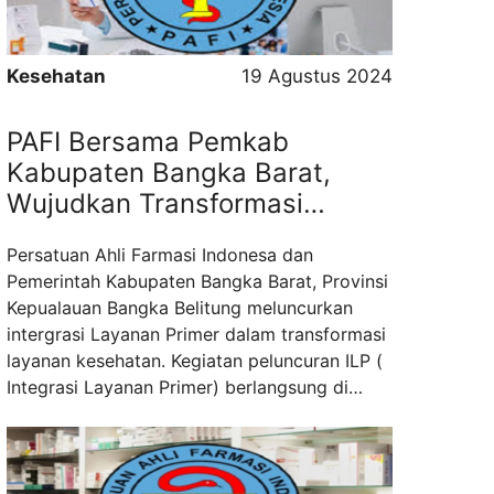
untuk memastikan penggunaan obat yang ...
Read more
Kesehatan
19 Agustus 2024
PAFI Bersama Pemkab
Kabupaten Bangka Barat,
Wujudkan Transformasi
Layanan Kesehatan Bagi
Persatuan Ahli Farmasi Indonesa dan
Masyarakat
Pemerintah Kabupaten Bangka Barat, Provinsi
Kepualauan Bangka Belitung meluncurkan
intergrasi Layanan Primer dalam transformasi
layanan kesehatan. Kegiatan peluncuran ILP (
Integrasi Layanan Primer) berlangsung di
Puskesmas pembantu Desa Penyamak,
Kecamatan Tempilang, Kabupaten Bangka
Barat. Bupati Bangka Barat, menjelaskan
bahwa ILPmerupakan bentuk komitmen