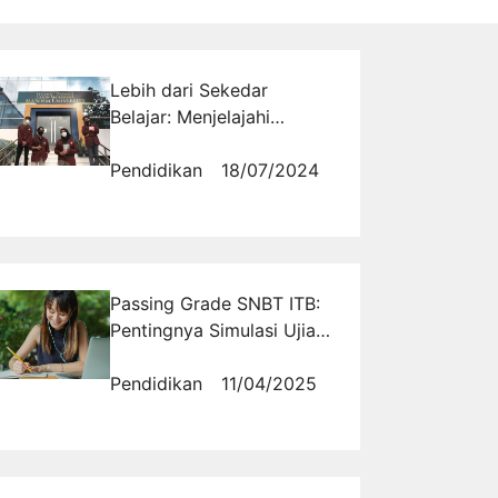
Lebih dari Sekedar
Belajar: Menjelajahi
Kehidupan Kampus yang
Beragam dan
Pendidikan
18/07/2024
Menyenangkan di
Bandung
Passing Grade SNBT ITB:
Pentingnya Simulasi Ujian
dalam Meningkatkan Skor
Pendidikan
11/04/2025