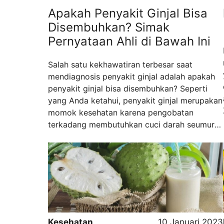
Apakah Penyakit Ginjal Bisa
Disembuhkan? Simak
Pernyataan Ahli di Bawah Ini
Salah satu kekhawatiran terbesar saat
mendiagnosis penyakit ginjal adalah apakah
penyakit ginjal bisa disembuhkan? Seperti
yang Anda ketahui, penyakit ginjal merupakan
momok kesehatan karena pengobatan
terkadang membutuhkan cuci darah seumur
hidup. Untuk mengetahui lebih jauh tentang
penyakit ini, baca penjelasan ahlinya pada
artikel di bawah ini. Apakah Penyakit Ginjal
Bisa Sembuh? Dokter spesialis penyakit
dalam konsultan ginjal hipertensi Dr. dr.
Zulkhair ...
Read more
Kesehatan
10 Januari 2023