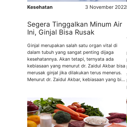
Kesehatan
3 November 2022
Segera Tinggalkan Minum Air
Ini, Ginjal Bisa Rusak
Ginjal merupakan salah satu organ vital di
dalam tubuh yang sangat penting dijaga
kesehatannya. Akan tetapi, ternyata ada
kebiasaan yang menurut dr. Zaidul Akbar bisa
merusak ginjal jika dilakukan terus menerus.
Menurut dr. Zaidul Akbar, kebiasaan yang bisa
membuat ginjal rusak tersebut adalah sering
meminum air dingin. Zaidul
Akbar menjelaskan bahwa jika suhu tubuh
dirasa normal, kemudian ingin minum yang
dingin berarti ada keringat pada ...
Read more