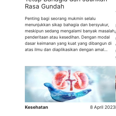
Rasa Gundah
Penting bagi seorang mukmin selalu
menunjukkan sikap bahagia dan bersyukur,
meskipun sedang mengalami banyak masalah,
penderitaan atau kesedihan. Dengan modal
dasar keimanan yang kuat yang dibangun di
atas ilmu dan diaplikasikan dengan amal
saleh. Niscaya hidupnya akan damai jauh dari
perasaan gelisah, sedih berlebihan, resah
memikirkan dunia yang tak seindah yang
diharapkan atau resah memikirkan ...
Read
more
Kesehatan
8 April 2023