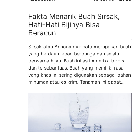
Fakta Menarik Buah Sirsak,
Hati-Hati Bijinya Bisa
Beracun!
Sirsak atau Annona muricata merupakan buah
yang berdaun lebar, berbunga dan selalu
berwarna hijau. Buah ini asli Amerika tropis
dan tersebar luas. Buah yang memiliki rasa
yang khas ini sering digunakan sebagai bahan
minuman atau es krim. Tanaman ini dapat
tumbuh di mana saja, tetapi tumbuh paling
baik di kebun dengan air yang cukup. Di
Indonesia buah sirsak dikenal dengan ...
Read
more