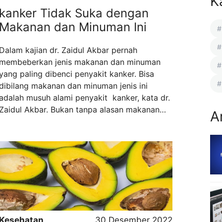
K
kanker Tidak Suka dengan
Makanan dan Minuman Ini
Dalam kajian dr. Zaidul Akbar pernah
membeberkan jenis makanan dan minuman
yang paling dibenci penyakit kanker. Bisa
dibilang makanan dan minuman jenis ini
adalah musuh alami penyakit kanker, kata dr.
Zaidul Akbar. Bukan tanpa alasan makanan
A
dan minuman jenis ini disebut sebagai musuh
alami kanker, karena ketika kita terbiasa
mengonsumsi makanan dan minuman jenis ini,
kanker takut mengakar di tubuh kita.
Makanya penting ...
Read more
Kesehatan
30 Desember 2022