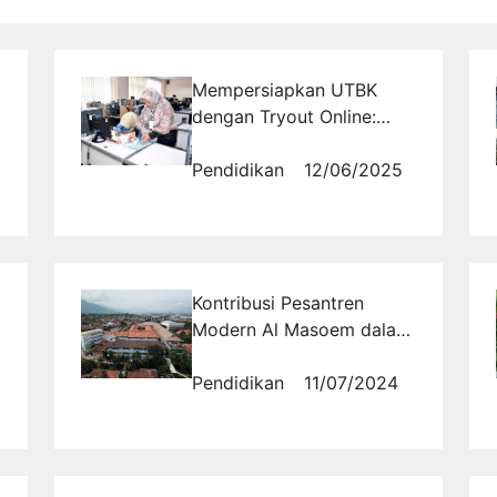
jenis buah-buahan tersebut. Berikut buah-
buahan yang disebutkan dalam Alquran yang
memiliki manfaat kesehatan. 1. Buah Tin Buah
...
Read more
Mempersiapkan UTBK
dengan Tryout Online:
Solusi Tepat untuk
Prediksi Soal
Pendidikan
12/06/2025
Kontribusi Pesantren
Modern Al Masoem dalam
Pendidikan Agama Islam
di Indonesia
Pendidikan
11/07/2024