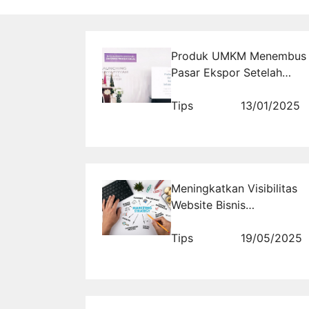
more
Produk UMKM Menembus
Pasar Ekspor Setelah
Mengantongi Sertifikasi
Halal
Tips
13/01/2025
Meningkatkan Visibilitas
Website Bisnis
Dropshipping Anda
dengan Teknik Promosi
Tips
19/05/2025
Efektif