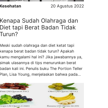
Kesehatan
20 Agustus 2022
Kenapa Sudah Olahraga dan
Diet tapi Berat Badan Tidak
Turun?
Meski sudah olahraga dan diet ketat tapi
kenapa berat badan tidak turun? Apakah
kamu mengalami hal ini? Jika jawabannya ya,
simak ulasannya di tips menurunkan berat
badan kali ini. Penulis buku The Portion Teller
Plan, Lisa Young, menjelaskan bahwa pada
umumnya orang yang sudah menjaga pola
makan dan olahraga tapi belum berhasil
menurunkan berat badan ...
Read more