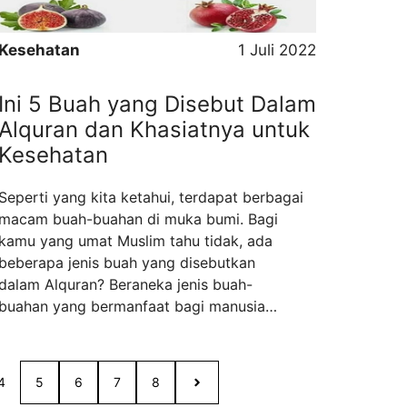
Kesehatan
1 Juli 2022
Ini 5 Buah yang Disebut Dalam
Alquran dan Khasiatnya untuk
Kesehatan
Seperti yang kita ketahui, terdapat berbagai
macam buah-buahan di muka bumi. Bagi
kamu yang umat Muslim tahu tidak, ada
beberapa jenis buah yang disebutkan
dalam Alquran? Beraneka jenis buah-
buahan yang bermanfaat bagi manusia
tertulis dalam Alquran dan dinyatakan
memiliki segudang khasiat
untuk kesehatan tubuh. Bahkan, sejumlah ayat
4
5
6
7
8
menyarankan kita untuk mengonsumsi