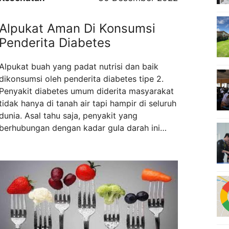
Alpukat Aman Di Konsumsi
Penderita Diabetes
Alpukat buah yang padat nutrisi dan baik
dikonsumsi oleh penderita diabetes tipe 2.
Penyakit diabetes umum diderita masyarakat
tidak hanya di tanah air tapi hampir di seluruh
dunia. Asal tahu saja, penyakit yang
berhubungan dengan kadar gula darah ini
dibagi dalam dua tipe. 1. Diabetes tipe I
Penyakit diabetes tipe I merupakan kondisi
dimana tubuh tidak bisa memproduksi ...
Read
more