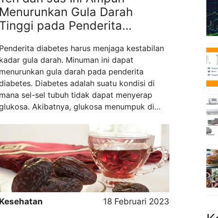
Menurunkan Gula Darah
Tinggi pada Penderita
Diabetes
Penderita diabetes harus menjaga kestabilan
kadar gula darah. Minuman ini dapat
menurunkan gula darah pada penderita
diabetes. Diabetes adalah suatu kondisi di
mana sel-sel tubuh tidak dapat menyerap
glukosa. Akibatnya, glukosa menumpuk di
dalam darah. Pakar kesehatan menyarankan
agar penderita diabetes harus mengikuti diet.
Mengonsumsi makanan yang tepat dapat
membantu menurunkan dan mengontrol gula
darah. Selain pola makan dan ...
Read more
Kesehatan
18 Februari 2023