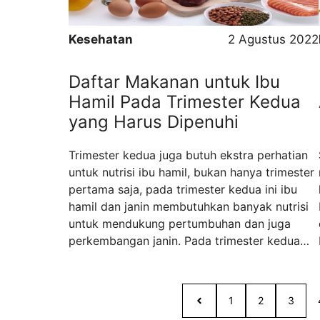
Kesehatan
2 Agustus 2022
Daftar Makanan untuk Ibu
Hamil Pada Trimester Kedua
yang Harus Dipenuhi
Trimester kedua juga butuh ekstra perhatian
untuk nutrisi ibu hamil, bukan hanya trimester
pertama saja, pada trimester kedua ini ibu
hamil dan janin membutuhkan banyak nutrisi
untuk mendukung pertumbuhan dan juga
perkembangan janin. Pada trimester kedua
janin dalam kandungan masih mengalami
berbagai pertumbuhan dan juga
perkembangan penting yang bisa berdampak
1
2
3
pada kehidupan selanjutnya. Apa saja ...
Read