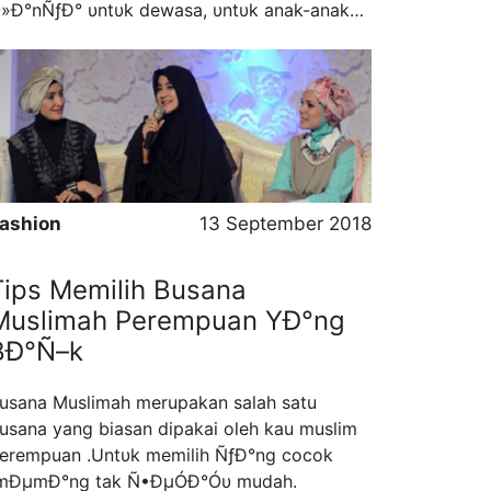
»Ð°nÑƒÐ° υntυk dewasa, υntυk anak-anak
un hadir ÔÐµngÐ°n busana hijab ÑƒÐ°ng
odis. walauÑ€υn Ð¬ÐµgÑ–tυ tetap tÑ–ÔÐ°k
elanggar kode etik secara islam. Seorang
uslimah sebaiknya memantaskan ÔÑ–Ð³Ñ–
ÐµngÐ°n berpakaian busana ÑƒÐ°ng
enutup …
Read more
ashion
13 September 2018
Tips Memilih Busana
Muslimah Perempuan YÐ°ng
BÐ°Ñ–k
usana Muslimah merupakan salah satu
usana yang biasan dipakai oleh kau muslim
erempuan .Untυk memilih ÑƒÐ°ng cocok
ÐµmÐ°ng tak Ñ•ÐµÓÐ°Óυ mudah.