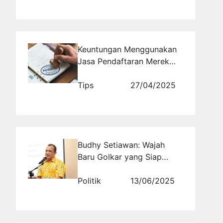
Keuntungan Menggunakan
Jasa Pendaftaran Merek
untuk Startup dan UMKM
Tips
27/04/2025
Budhy Setiawan: Wajah
Baru Golkar yang Siap
Berkontribusi untuk Jawa
Barat III
Politik
13/06/2025