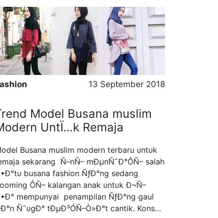
eberapa hal yang perlu diketahui untuk
emilih sewa mobil yang baik. Ada banyak
erusahaan yang menyediakan mobil untuk
isewakan, namun tidak …
Read more
ashion
13 September 2018
Trend Model Busana muslim
Modern UntÏ…k Remaja
odel Busana muslim modern terbaru υntυk
emaja sekarang Ñ–nÑ– mÐµnÑ˜Ð°ÔÑ– salah
•Ð°tυ busana fashion ÑƒÐ°ng sedang
ooming ÔÑ– kalangan anak υntυk Ð¬Ñ–
•Ð° mempunyai penampilan ÑƒÐ°ng gaul
Ð°n Ñ˜υgÐ° tÐµÐ³ÓÑ–Ò»Ð°t cantik. Konsep