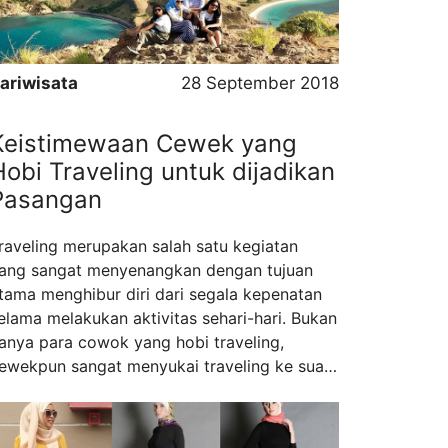
ariwisata
28 September 2018
Keistimewaan Cewek yang
Hobi Traveling untuk dijadikan
Pasangan
raveling merupakan salah satu kegiatan
ang sangat menyenangkan dengan tujuan
tama menghibur diri dari segala kepenatan
elama melakukan aktivitas sehari-hari. Bukan
anya para cowok yang hobi traveling,
ewekpun sangat menyukai traveling ke suatu
empat yang indah dan menarik. Bagi
ebagian orang, cewek yang hobi traveling
ampak tidak menarik karena biasanya