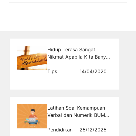
Hidup Terasa Sangat
Nikmat Apabila Kita Banyak
Bersyukur dan Berbuat Baik
Tips
14/04/2020
Latihan Soal Kemampuan
Verbal dan Numerik BUMN
untuk Meningkatkan Daya
Saing Peserta Seleksi
Pendidikan
25/12/2025