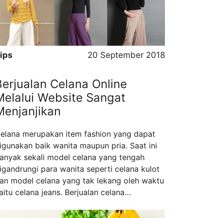
ereka tidak begitu mempedulikan
enampilan …
Read more
ips
20 September 2018
Berjualan Celana Online
Melalui Website Sangat
Menjanjikan
elana merupakan item fashion yang dapat
igunakan baik wanita maupun pria. Saat ini
anyak sekali model celana yang tengah
igandrungi para wanita seperti celana kulot
an model celana yang tak lekang oleh waktu
aitu celana jeans. Berjualan celana
erupakan langkah tepat untuk mendapatkan
ntung secara cepat. Namun harus tetap