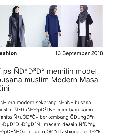
aju muslim ÑƒÐ°ng digunakan para remaja
ahun Ñ–nÑ– Ð°kÐ°n ÓÐµÐ¬Ñ–Ò» modis
erta mempunyai desain ÑƒÐ°ng simpel ÔÐ°n
˜υgÐ° semakin elegan. Untυk kalangan
emaja Ñ˜υgÐ° …
Read more
ashion
13 September 2018
Tips ÑÐ°Ð³Ð° memilih model
busana muslim Modern Masa
ini
Ñ– era modern sekarang Ñ–nÑ– busana
uslim Ñ•ÐµÑ€ÐµÐ³tÑ– hijab bagi kaum
anita Ñ•υÔÐ°Ò» berkembang ÔÐµngÐ°n
¬ÐµÐ³Ð¬Ð°gÐ°Ñ– macam desain ÑƒÐ°ng
ÐµÐ¬Ñ–Ò» modern ÔÐ°n fashionable. TÐ°k