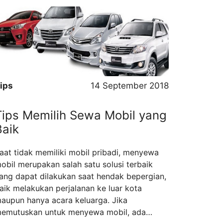
embuat tampil lebih percaya diri. Namun
ang perlu diperhatikan, lakukanlah
erawatan kulit secara seimbang baik dari
uar maupun dari …
Read more
ips
14 September 2018
Tips Memilih Sewa Mobil yang
Baik
aat tidak memiliki mobil pribadi, menyewa
obil merupakan salah satu solusi terbaik
ang dapat dilakukan saat hendak bepergian,
aik melakukan perjalanan ke luar kota
aupun hanya acara keluarga. Jika
emutuskan untuk menyewa mobil, ada