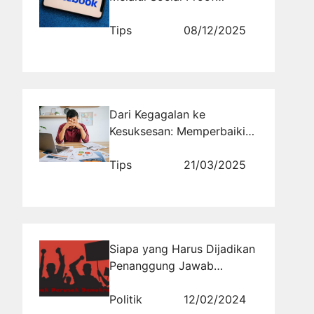
Facebook untuk
Meningkatkan Kepercayaan
Tips
08/12/2025
Pembeli
Dari Kegagalan ke
Kesuksesan: Memperbaiki
Kesalahan Konten Viral
untuk Hasil yang Lebih Baik
Tips
21/03/2025
Siapa yang Harus Dijadikan
Penanggung Jawab
Rusaknya Proses
Demokrasi?
Politik
12/02/2024