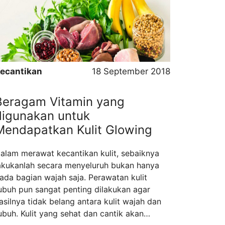
emiliki strategi jitu agar dapat bersaing …
ead more
ecantikan
18 September 2018
Beragam Vitamin yang
digunakan untuk
Mendapatkan Kulit Glowing
alam merawat kecantikan kulit, sebaiknya
akukanlah secara menyeluruh bukan hanya
ada bagian wajah saja. Perawatan kulit
ubuh pun sangat penting dilakukan agar
asilnya tidak belang antara kulit wajah dan
ubuh. Kulit yang sehat dan cantik akan