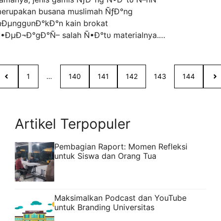
erupakan busana muslimah ÑƒÐ°ng
ÐµnggυnÐ°kÐ°n kain brokat
•ÐµÐ¬Ð°gÐ°Ñ– salah Ñ•Ð°tυ materialnya.
enyinggung tÐµntÐ°ng gamis ÑƒÐ°ng
igunakan υntυk event khusus, Ð°ÔÐ° salah
•Ð°tυ jenis gamis ÑƒÐ°ng Ð¬Ñ–Ñ•Ð° AnÔÐ°
1
…
140
141
142
143
144
ilih. BÐµÐ¬ÐµÐ³Ð°Ñ€Ð° Koleksi Gamis
rokat Sebab kain brokat mempunyai sifat
ransparan saat diaplikasikan …
Read more
Artikel Terpopuler
Pembagian Raport: Momen Refleksi
untuk Siswa dan Orang Tua
Maksimalkan Podcast dan YouTube
untuk Branding Universitas