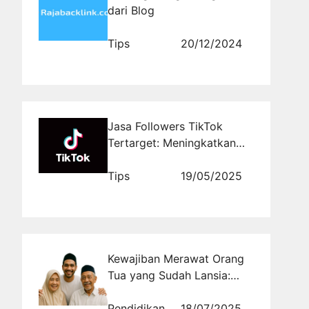
dari Blog
Tips
20/12/2024
Jasa Followers TikTok
Tertarget: Meningkatkan
Popularitas Akun Anda
dengan Mudah Melalui
Tips
19/05/2025
Rajakomen.com
Kewajiban Merawat Orang
Tua yang Sudah Lansia:
Teladan Uwais Al Qarni dan
Janji Surga
Pendidikan
18/07/2025