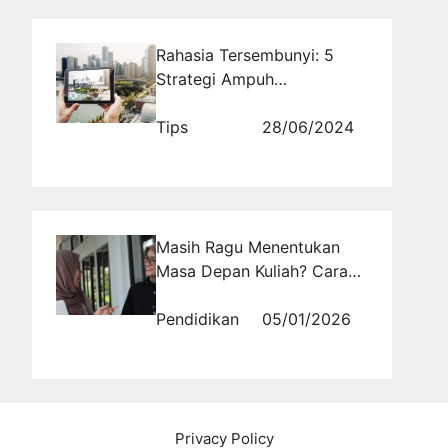
Rahasia Tersembunyi: 5
Strategi Ampuh
Mempromosikan Tempat
Wisata di Internet yang
Tips
28/06/2024
Akan Membawa Ribuan
Pengunjung!
Masih Ragu Menentukan
Masa Depan Kuliah? Cara
Cerdas Membuat
Keputusan yang Tidak Akan
Pendidikan
05/01/2026
Kamu Sesali
Privacy Policy