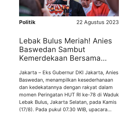
Politik
22 Agustus 2023
Lebak Bulus Meriah! Anies
Baswedan Sambut
Kemerdekaan Bersama
Warga Sekitar
Jakarta – Eks Gubernur DKI Jakarta, Anies
Baswedan, menampilkan kesederhanaan
dan kedekatannya dengan rakyat dalam
momen Peringatan HUT RI ke-78 di Waduk
Lebak Bulus, Jakarta Selatan, pada Kamis
(17/8). Pada pukul 07.30 WIB, upacara
dimulai dengan Anies yang tiba di lokasi
bersama istri, Fery Farhati, serta anggota
keluarga lainnya. Mereka tidak hanya hadir