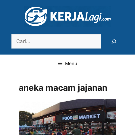
Langsung
ke
isi
Search
Menu
aneka macam jajanan