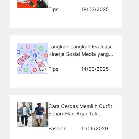
Listening
Tips
18/03/2025
Langkah-Langkah Evaluasi
Kinerja Sosial Media yang
Efektif
Tips
14/03/2025
Cara Cerdas Memilih Outfit
Sehari-Hari Agar Tak
Membosankan Untuk
Dilihat
Fashion
11/06/2020