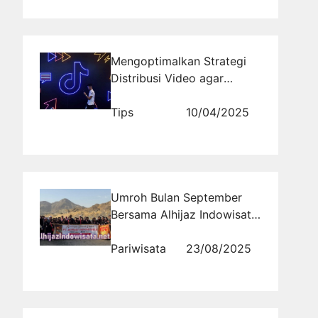
Mengoptimalkan Strategi
Distribusi Video agar
Masuk FYP Lebih Mudah
Tips
10/04/2025
Umroh Bulan September
Bersama Alhijaz Indowisata:
Pilihan Terbaik Ibadah
Nyaman dan Terjangkau
Pariwisata
23/08/2025