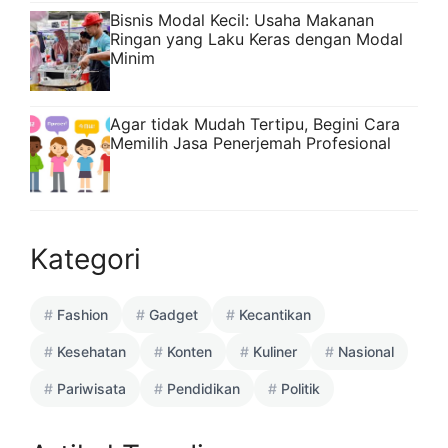
Bisnis Modal Kecil: Usaha Makanan
Ringan yang Laku Keras dengan Modal
Minim
Agar tidak Mudah Tertipu, Begini Cara
Memilih Jasa Penerjemah Profesional
Kategori
Fashion
Gadget
Kecantikan
Kesehatan
Konten
Kuliner
Nasional
Pariwisata
Pendidikan
Politik