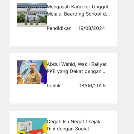
Mengasah Karakter Unggul
Melalui Boarding School di
Bandung: Sebuah Sorotan
Terhadap Sekolah Asrama
Pendidikan
19/08/2024
Al Masoem
Abdul Wahid, Wakil Rakyat
PKB yang Dekat dengan
Masyarakat dan Tegas di
Parlemen
Politik
08/06/2025
Cegah Isu Negatif sejak
Dini dengan Social