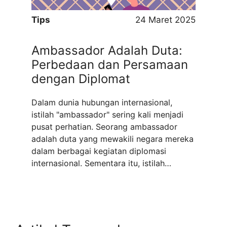
Tips
24 Maret 2025
Ambassador Adalah Duta:
Perbedaan dan Persamaan
dengan Diplomat
Dalam dunia hubungan internasional,
istilah "ambassador" sering kali menjadi
pusat perhatian. Seorang ambassador
adalah duta yang mewakili negara mereka
dalam berbagai kegiatan diplomasi
internasional. Sementara itu, istilah
"diplomat" secara umum mencakup semua
orang yang terlibat dalam diplomasi,
termasuk ambassador. Meskipun terdapat
kesamaan di antara keduanya, ada juga
perbedaan mendasar yang patut