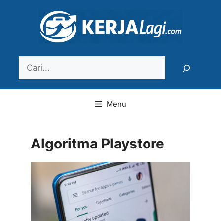
Langsung
ke
isi
Search
Menu
Algoritma Playstore