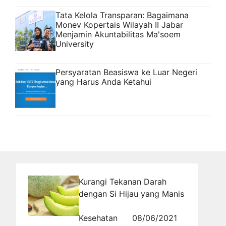
Tata Kelola Transparan: Bagaimana
Monev Kopertais Wilayah II Jabar
Menjamin Akuntabilitas Ma'soem
University
Persyaratan Beasiswa ke Luar Negeri
yang Harus Anda Ketahui
Kurangi Tekanan Darah
dengan Si Hijau yang Manis
Kesehatan
08/06/2021