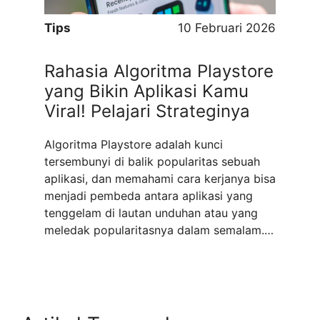
Tips
10 Februari 2026
Rahasia Algoritma Playstore
yang Bikin Aplikasi Kamu
Viral! Pelajari Strateginya
Algoritma Playstore adalah kunci
tersembunyi di balik popularitas sebuah
aplikasi, dan memahami cara kerjanya bisa
menjadi pembeda antara aplikasi yang
tenggelam di lautan unduhan atau yang
meledak popularitasnya dalam semalam.
Dunia aplikasi mobile kini semakin
kompetitif, dan pengembang yang hanya
mengandalkan konten atau fitur tanpa
memahami bagaimana Playstore
memprioritaskan aplikasi di hasil