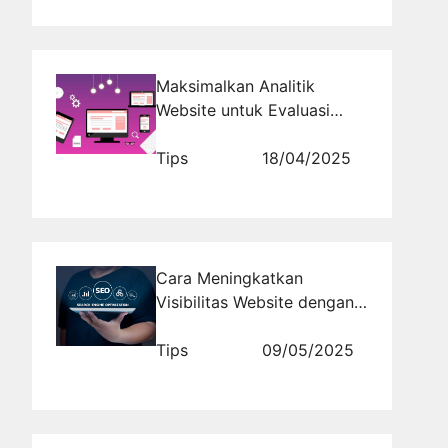
Maksimalkan Analitik
Website untuk Evaluasi
Strategi Promosi Bank
Syariah
Tips
18/04/2025
Cara Meningkatkan
Visibilitas Website dengan
Teknik SEO On-Page & Off-
Page
Tips
09/05/2025