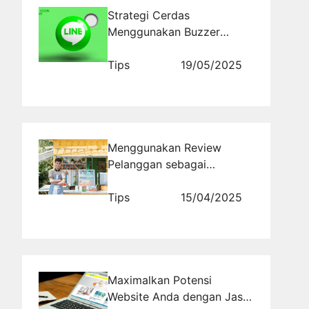
Strategi Cerdas
Menggunakan Buzzer
Pilkada 2029 Melalui Line
untuk Meningkatkan
Tips
19/05/2025
Keterlibatan Pemilih
Menggunakan Review
Pelanggan sebagai
Kekuatan SEO Bisnis Lokal
Tips
15/04/2025
Maximalkan Potensi
Website Anda dengan Jasa