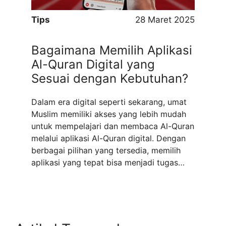
Tips
28 Maret 2025
Bagaimana Memilih Aplikasi
Al-Quran Digital yang
Sesuai dengan Kebutuhan?
Dalam era digital seperti sekarang, umat
Muslim memiliki akses yang lebih mudah
untuk mempelajari dan membaca Al-Quran
melalui aplikasi Al-Quran digital. Dengan
berbagai pilihan yang tersedia, memilih
aplikasi yang tepat bisa menjadi tugas
yang menantang. Artikel ini akan
membahas beberapa faktor penting yang
perlu dipertimbangkan saat memilih
aplikasi Al-Quran digital sesuai dengan
kebutuhan pribadi Anda. ...
Read more