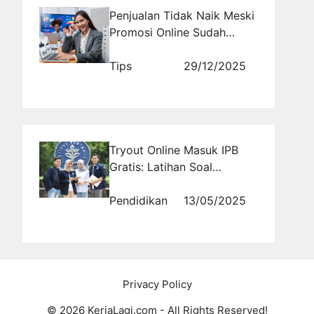
Penjualan Tidak Naik Meski
Promosi Online Sudah
Maksimal? Gunakan Jasa
Online Marketing
Tips
29/12/2025
Tryout Online Masuk IPB
Gratis: Latihan Soal
Terupdate untuk Calon
Mahasiswa Pertanian
Pendidikan
13/05/2025
Privacy Policy
© 2026 KerjaLagi.com - All Rights Reserved!