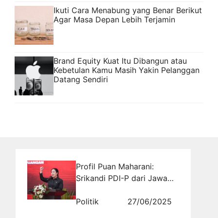
Ikuti Cara Menabung yang Benar Berikut
Agar Masa Depan Lebih Terjamin
Brand Equity Kuat Itu Dibangun atau
Kebetulan Kamu Masih Yakin Pelanggan
Datang Sendiri
Profil Puan Maharani:
Srikandi PDI-P dari Jawa
Tengah V yang Menjadi
Ikon Politik Nasional
Politik
27/06/2025