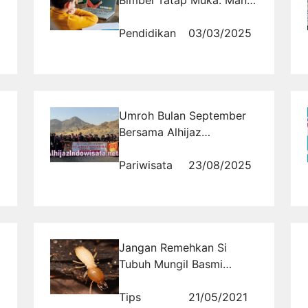
Bimbel Tatap Muka: Mana
yang Lebih Efektif?
Pendidikan
03/03/2025
Umroh Bulan September
Bersama Alhijaz
Indowisata: Pilihan Terbaik
Ibadah Nyaman dan
Pariwisata
23/08/2025
Terjangkau
Jangan Remehkan Si
Tubuh Mungil Basmi
dengan Jasa Anti Rayap
Tips
21/05/2021