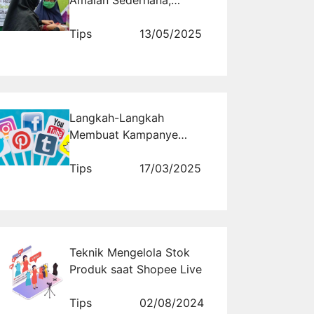
Amalan Sederhana,
Dampak Luar Biasa
Tips
13/05/2025
Langkah-Langkah
Membuat Kampanye
Media Sosial yang
Berkelanjutan dan
Tips
17/03/2025
Konsisten
Teknik Mengelola Stok
Produk saat Shopee Live
Tips
02/08/2024