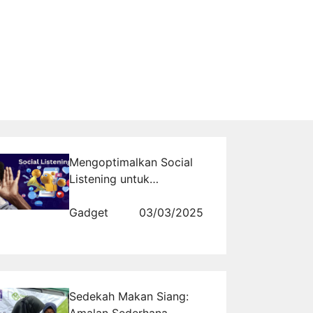
Mengoptimalkan Social
Listening untuk
Menghadapi Perubahan
Tren Pasar
Gadget
03/03/2025
Sedekah Makan Siang: