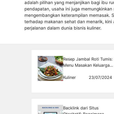
adalah pilihan yang menjanjikan bagi ibu 
pendapatan, usaha ini juga memungkinkan 
mengembangkan keterampilan memasak. Se
terhadap makanan sehat dan menarik, kini
perjalanan dalam dunia bisnis kuliner.
Resep Jambal Roti Tumis:
Menu Masakan Keluarga
Indonesia dengan Cita
Rasa Istimewa Enak
Kuliner
23/07/2024
dengan Tekstur Empuk
Backlink dari Situs