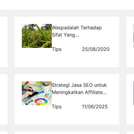
Waspadalah Terhadap
Sifat Yang
Menyombongkan Diri
Tips
25/08/2020
Strategi Jasa SEO untuk
Meningkatkan Affiliate
Marketing melalui Promosi
Website Bisnis Affiliasi
Tips
11/06/2025
MLM