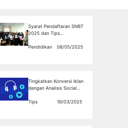
Syarat Pendaftaran SNBT
2025 dan Tips
Menghindari Kesalahan
Umum
Pendidikan
08/05/2025
Tingkatkan Konversi Iklan
dengan Analisis Social
Listening
Tips
19/03/2025