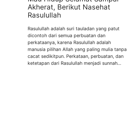
Akherat, Berikut Nasehat
Rasulullah
Rasulullah adalah suri tauladan yang patut
dicontoh dari semua perbuatan dan
perkataanya, karena Rasulullah adalah
manusia pilihan Allah yang paling mulia tanpa
cacat sedikitpun. Perkataan, perbuatan, dan
ketetapan dari Rasulullah menjadi sunnah
untuk contoh kehidupan umat Islam. Allah
SWT memuji Nabi Muhammad, Rasulullah
SAW dalam Al-Qur’an yang berbunyi yaitu:
“Sesungguhnya telah ada pada diri Rasulullah
...
Read more