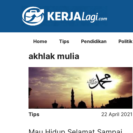
Langsung
ke
isi
Home
Tips
Pendidikan
Politik
akhlak mulia
Tips
22 April 2021
Mau Hidup Selamat Sampai