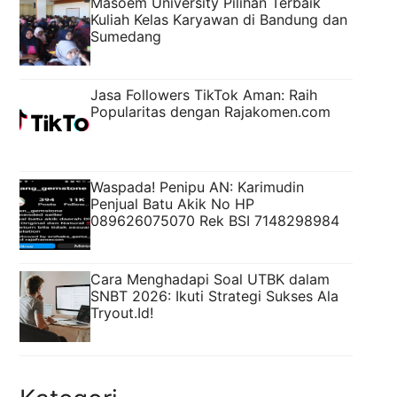
Masoem University Pilihan Terbaik
Kuliah Kelas Karyawan di Bandung dan
Sumedang
Jasa Followers TikTok Aman: Raih
Popularitas dengan Rajakomen.com
Waspada! Penipu AN: Karimudin
Penjual Batu Akik No HP
089626075070 Rek BSI 7148298984
Cara Menghadapi Soal UTBK dalam
SNBT 2026: Ikuti Strategi Sukses Ala
Tryout.Id!