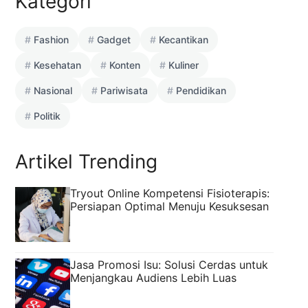
Kategori
Fashion
Gadget
Kecantikan
Kesehatan
Konten
Kuliner
Nasional
Pariwisata
Pendidikan
Politik
Artikel Trending
Tryout Online Kompetensi Fisioterapis:
Persiapan Optimal Menuju Kesuksesan
Jasa Promosi Isu: Solusi Cerdas untuk
Menjangkau Audiens Lebih Luas