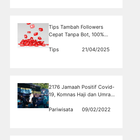
Tips Tambah Followers
Cepat Tanpa Bot, 100%
Real!
Tips
21/04/2025
2176 Jamaah Positif Covid-
19, Komnas Haji dan Umrah
Usulkan Tunda
Keberangkatan
Pariwisata
09/02/2022