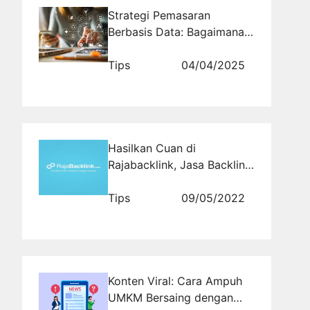
Strategi Pemasaran
Berbasis Data: Bagaimana
Digital Marketing
Membantu Bisnis
Tips
04/04/2025
Berkembang?
Hasilkan Cuan di
Rajabacklink, Jasa Backlink
Terkenal dan Terpercaya
Tips
09/05/2022
Konten Viral: Cara Ampuh
UMKM Bersaing dengan