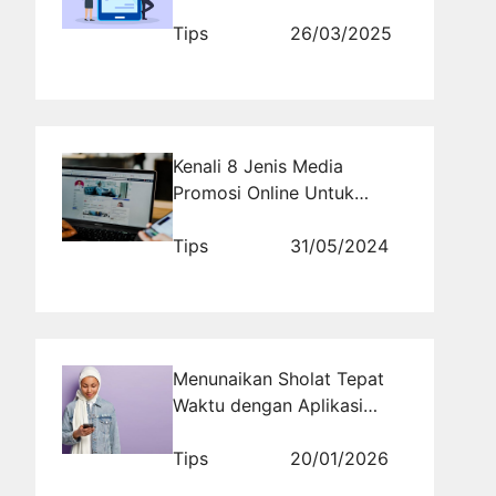
Brand Besar
Tips
26/03/2025
Kenali 8 Jenis Media
Promosi Online Untuk
Mengiklankan Komunitas
Anda
Tips
31/05/2024
Menunaikan Sholat Tepat
Waktu dengan Aplikasi
Waktu Sholat
Tips
20/01/2026