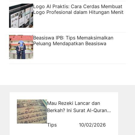
Logo AI Praktis: Cara Cerdas Membuat
Logo Profesional dalam Hitungan Menit
Beasiswa IPB: Tips Memaksimalkan
Peluang Mendapatkan Beasiswa
Mau Rezeki Lancar dan
Berkah? Ini Surat Al-Quran
yang Dianjurkan Untuk
Dibaca!
Tips
10/02/2026