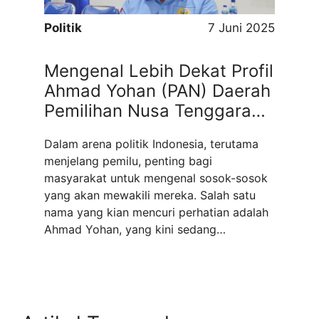
Politik
7 Juni 2025
Mengenal Lebih Dekat Profil
Ahmad Yohan (PAN) Daerah
Pemilihan Nusa Tenggara
Timur I
Dalam arena politik Indonesia, terutama
menjelang pemilu, penting bagi
masyarakat untuk mengenal sosok-sosok
yang akan mewakili mereka. Salah satu
nama yang kian mencuri perhatian adalah
Ahmad Yohan, yang kini sedang
mencalonkan diri melalui Partai Amanat
Nasional (PAN) di Daerah Pemilihan Nusa
Tenggara Timur I. Profil Ahmad Yohan
(PAN) Daerah Pemilihan Nusa Tenggara
Timur I menawarkan ...
Read more