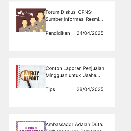
Forum Diskusi CPNS:
Sumber Informasi Resmi
dan Tidak Resmi Seputar
Seleksi
Pendidikan
24/04/2025
Contoh Laporan Penjualan
Mingguan untuk Usaha
Online Shop
Tips
28/04/2025
Ambassador Adalah Duta: