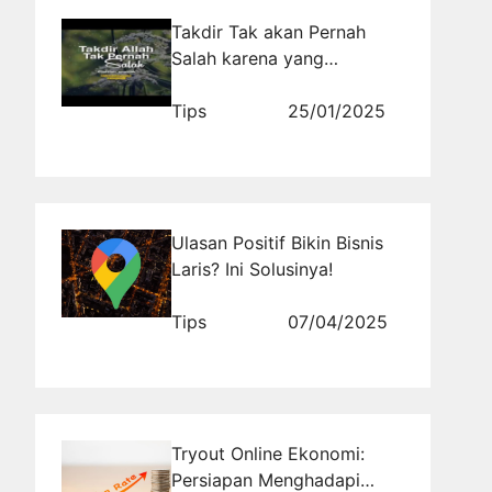
Takdir Tak akan Pernah
Salah karena yang
Menyusunnya adalah Al-
Haqq
Tips
25/01/2025
Ulasan Positif Bikin Bisnis
Laris? Ini Solusinya!
Tips
07/04/2025
Tryout Online Ekonomi:
Persiapan Menghadapi