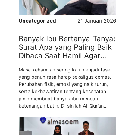
Uncategorized
21 Januari 2026
Banyak Ibu Bertanya-Tanya:
Surat Apa yang Paling Baik
Dibaca Saat Hamil Agar
Hati Tenang dan Janin
Masa kehamilan sering kali menjadi fase
Terjaga?
yang penuh rasa harap sekaligus cemas.
Perubahan fisik, emosi yang naik turun,
serta kekhawatiran tentang kesehatan
janin membuat banyak ibu mencari
ketenangan batin. Di sinilah Al-Qur’an
hadir sebagai sumber ketenangan dan
kekuatan spiritual. Pertanyaan tentang
surat apa yang harus sering dibaca ketika
hamil pun kerap muncul, bukan semata