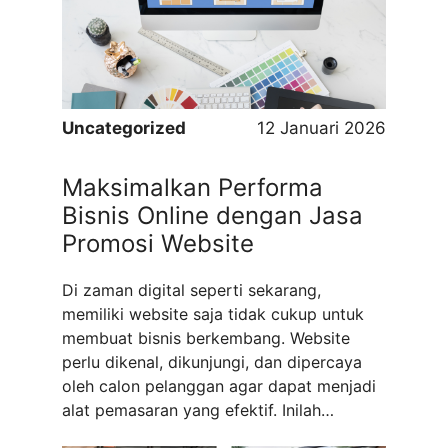
menjanjikan secara ekonomi, tetapi juga
berlandaskan nilai-nilai Islam. Jurusan
Perbankan Syariah Universitas Ma’soem
hadir ...
Read more
Uncategorized
12 Januari 2026
Maksimalkan Performa
Bisnis Online dengan Jasa
Promosi Website
Di zaman digital seperti sekarang,
memiliki website saja tidak cukup untuk
membuat bisnis berkembang. Website
perlu dikenal, dikunjungi, dan dipercaya
oleh calon pelanggan agar dapat menjadi
alat pemasaran yang efektif. Inilah
mengapa jasa promosi website menjadi