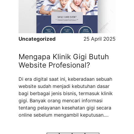
untuk menarik pasien dan melakukan
promosi yang efektif. Salah satu alasan
utama ...
Read more
Uncategorized
25 April 2025
Mengapa Klinik Gigi Butuh
Website Profesional?
Di era digital saat ini, keberadaan sebuah
website sudah menjadi kebutuhan dasar
bagi berbagai jenis bisnis, termasuk klinik
gigi. Banyak orang mencari informasi
tentang pelayanan kesehatan gigi secara
online sebelum mengambil keputusan.
Oleh karena itu, memiliki website
profesional sangat penting bagi klinik gigi