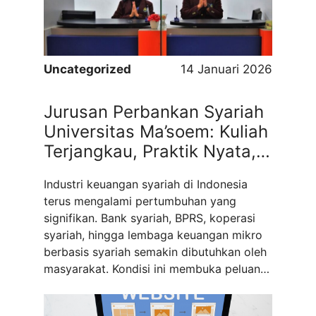
karena ...
Read more
Uncategorized
14 Januari 2026
Jurusan Perbankan Syariah
Universitas Ma’soem: Kuliah
Terjangkau, Praktik Nyata,
Karier Lebih Pasti
Industri keuangan syariah di Indonesia
terus mengalami pertumbuhan yang
signifikan. Bank syariah, BPRS, koperasi
syariah, hingga lembaga keuangan mikro
berbasis syariah semakin dibutuhkan oleh
masyarakat. Kondisi ini membuka peluang
besar bagi generasi muda untuk berkarier
di sektor keuangan yang tidak hanya