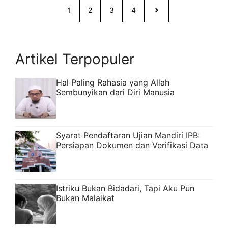
untuk menarik pasien dan melakukan
1
2
3
4
promosi yang efektif. Salah satu alasan
utama ...
Read more
Artikel Terpopuler
Hal Paling Rahasia yang Allah
Sembunyikan dari Diri Manusia
Syarat Pendaftaran Ujian Mandiri IPB:
Persiapan Dokumen dan Verifikasi Data
Istriku Bukan Bidadari, Tapi Aku Pun
Bukan Malaikat