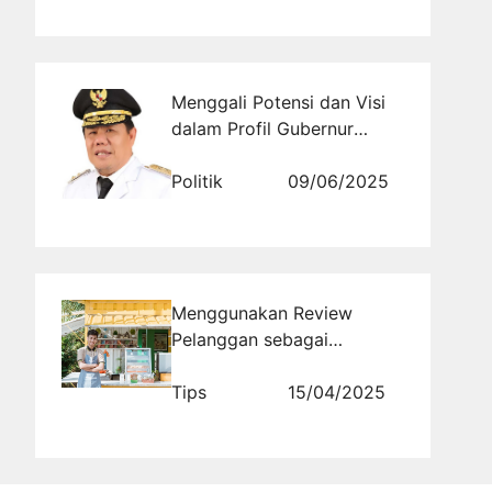
Menggali Potensi dan Visi
dalam Profil Gubernur
Hidayat Arsani Provinsi
Kepulauan Bangka Belitung
Politik
09/06/2025
Menggunakan Review
Pelanggan sebagai
Kekuatan SEO Bisnis Lokal
Tips
15/04/2025