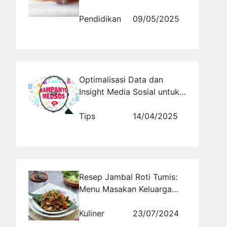
Seleksi dengan Percaya Diri
Pendidikan
09/05/2025
Optimalisasi Data dan
Insight Media Sosial untuk
Strategi Partai
Tips
14/04/2025
Resep Jambal Roti Tumis:
Menu Masakan Keluarga
Indonesia dengan Cita Rasa
Istimewa Enak dengan
Kuliner
23/07/2024
Tekstur Empuk