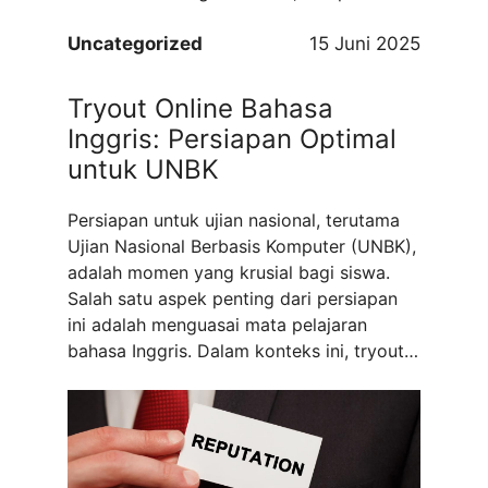
mengerjakan proyek komersial,
keberadaan kontraktor bangunan terdekat
Uncategorized
15 Juni 2025
menawarkan kemudahan, efisiensi, dan
kepercayaan yang lebih tinggi. Dengan
Tryout Online Bahasa
berkembangnya teknologi dan kebutuhan
Inggris: Persiapan Optimal
akan layanan yang cepat serta
untuk UNBK
transaparan, kontraktor lokal ...
Read more
Persiapan untuk ujian nasional, terutama
Ujian Nasional Berbasis Komputer (UNBK),
adalah momen yang krusial bagi siswa.
Salah satu aspek penting dari persiapan
ini adalah menguasai mata pelajaran
bahasa Inggris. Dalam konteks ini, tryout
online bahasa Inggris UNBK menjadi solusi
cerdas bagi siswa untuk mengukur
kemampuan dan memahami format ujian
secara lebih baik. Dengan adanya
tryout.id, ...
Read more