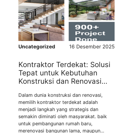
layanan penting bagi para pelaku usaha
yang ingin meningkatkan visibilitas,
menjangkau audiens lebih luas, dan
membangun reputasi brand secara ...
Read
more
Uncategorized
16 Desember 2025
Kontraktor Terdekat: Solusi
Tepat untuk Kebutuhan
Konstruksi dan Renovasi
Rumah Anda
Dalam dunia konstruksi dan renovasi,
memilih kontraktor terdekat adalah
menjadi langkah yang strategis dan
semakin diminati oleh masyarakat. baik
untuk pembangunan rumah baru,
merenovasi bangunan lama, maupun