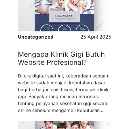
pendidikan mereka. Dalam rangka
mengikuti proses seleksi kompetitif ini,
banyak calon mahasiswa yang telah
mengikuti tes seleksi ...
Read more
Uncategorized
25 April 2025
Mengapa Klinik Gigi Butuh
Website Profesional?
Di era digital saat ini, keberadaan sebuah
website sudah menjadi kebutuhan dasar
bagi berbagai jenis bisnis, termasuk klinik
gigi. Banyak orang mencari informasi
tentang pelayanan kesehatan gigi secara
online sebelum mengambil keputusan.
Oleh karena itu, memiliki website
profesional sangat penting bagi klinik gigi