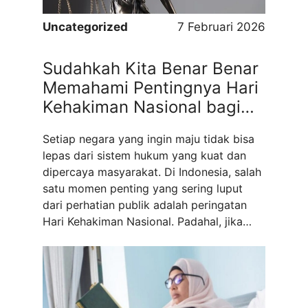
Uncategorized
7 Februari 2026
Sudahkah Kita Benar Benar
Memahami Pentingnya Hari
Kehakiman Nasional bagi
Masa Depan Hukum
Setiap negara yang ingin maju tidak bisa
Indonesia
lepas dari sistem hukum yang kuat dan
dipercaya masyarakat. Di Indonesia, salah
satu momen penting yang sering luput
dari perhatian publik adalah peringatan
Hari Kehakiman Nasional. Padahal, jika
ditelaah lebih dalam, pentingnya Hari
Kehakiman Nasional bukan sekadar
seremoni tahunan, melainkan refleksi
besar tentang keadilan, integritas, dan
arah penegakan ...
Read more