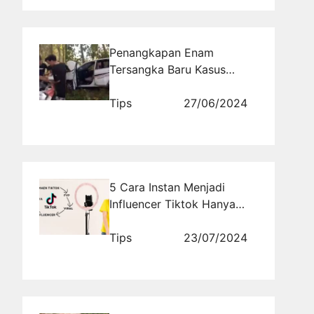
Penangkapan Enam
Tersangka Baru Kasus
Pengeroyokan Bos Rental
di Sukolilo Pati
Tips
27/06/2024
5 Cara Instan Menjadi
Influencer Tiktok Hanya
Dalam Waktu 1 Bulan
Tips
23/07/2024