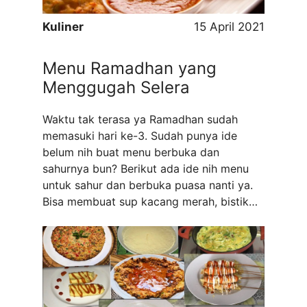
Kuliner
15 April 2021
Menu Ramadhan yang
Menggugah Selera
Waktu tak terasa ya Ramadhan sudah
memasuki hari ke-3. Sudah punya ide
belum nih buat menu berbuka dan
sahurnya bun? Berikut ada ide nih menu
untuk sahur dan berbuka puasa nanti ya.
Bisa membuat sup kacang merah, bistik
ayam, hingga bakwan udang yang renyah.
Kita telah memasuki hari ke-3 Ramadhan,
tentu saja masih bersemangat ya ...
Read
more