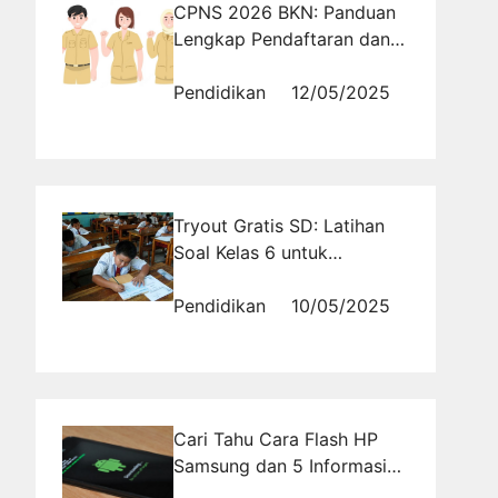
CPNS 2026 BKN: Panduan
Lengkap Pendaftaran dan
Syarat Administrasi yang
Perlu Diperhatikan
Pendidikan
12/05/2025
Tryout Gratis SD: Latihan
Soal Kelas 6 untuk
Persiapan Ujian Sekolah
Berstandar
Pendidikan
10/05/2025
Cari Tahu Cara Flash HP
Samsung dan 5 Informasi
Pentingnya