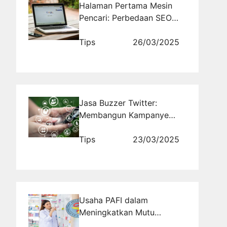
Halaman Pertama Mesin
Pencari: Perbedaan SEO
On-Page dan Off-Page
dalam Meningkatkan
Tips
26/03/2025
Peringkat
Jasa Buzzer Twitter:
Membangun Kampanye
yang Relevan dengan Isu
Terkini
Tips
23/03/2025
Usaha PAFI dalam
Meningkatkan Mutu
Farmasi dan Layanan