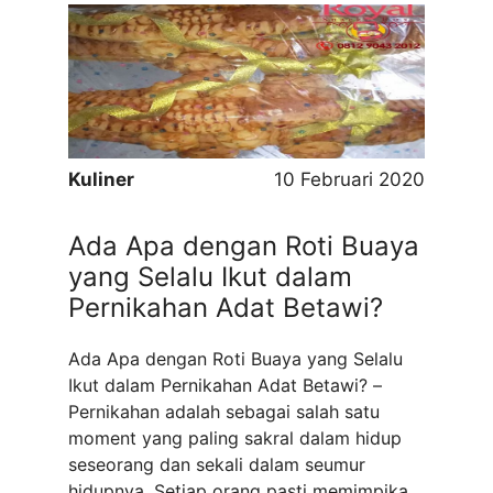
pada bulan Ramadan ini menyambutnya
dengan penuh kegembiraan dan
mempersiapkan lahir dan juga batin, agar
pada saat berpuasa di bulan ...
Read more
Kuliner
10 Februari 2020
Ada Apa dengan Roti Buaya
yang Selalu Ikut dalam
Pernikahan Adat Betawi?
Ada Apa dengan Roti Buaya yang Selalu
Ikut dalam Pernikahan Adat Betawi? –
Pernikahan adalah sebagai salah satu
moment yang paling sakral dalam hidup
seseorang dan sekali dalam seumur
hidupnya. Setiap orang pasti memimpikan