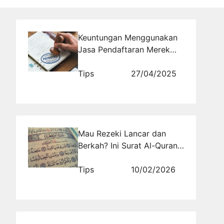
Keuntungan Menggunakan
Jasa Pendaftaran Merek
untuk Startup dan UMKM
Tips
27/04/2025
Mau Rezeki Lancar dan
Berkah? Ini Surat Al-Quran
yang Dianjurkan Untuk
Dibaca!
Tips
10/02/2026