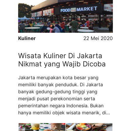
makanan yang praktis untuk Anda yang
sedang sibuk-sibuknya Telur ...
Read more
Kuliner
22 Mei 2020
Wisata Kuliner Di Jakarta
Nikmat yang Wajib Dicoba
Jakarta merupakan kota besar yang
memiliki banyak penduduk. Di Jakarta
banyak gedung-gedung tinggi yang
menjadi pusat perekonomian serta
pemerintahan negara Indonesia. Bukan
hanya memiliki objek wisata menarik, di
sini juga terdapat tempat wisata kuliner di
Jakarta yang wajib dicoba. Berbagai