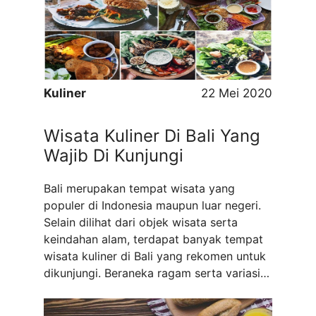
sajian tempat makan di Jakarta bisa
ditemukan dengan berbagai variasi serta
rasa yang menggugah selera. ...
Read
more
Kuliner
22 Mei 2020
Wisata Kuliner Di Bali Yang
Wajib Di Kunjungi
Bali merupakan tempat wisata yang
populer di Indonesia maupun luar negeri.
Selain dilihat dari objek wisata serta
keindahan alam, terdapat banyak tempat
wisata kuliner di Bali yang rekomen untuk
dikunjungi. Beraneka ragam serta variasi
rasa makanan Bali akan menggugah
selera. Bagi masyarakat muslim tidak perlu