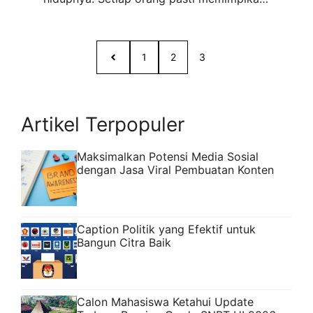
prosesi pernikahan yang berlangsung
sekali dalam seumur hidupnya berjalan
sesuai dengan mimpi dan harapan kedua
1
2
3
belah pihak. Karena itu memang mayoritas
...
Read more
Artikel Terpopuler
Maksimalkan Potensi Media Sosial
dengan Jasa Viral Pembuatan Konten
Caption Politik yang Efektif untuk
Bangun Citra Baik
Calon Mahasiswa Ketahui Update