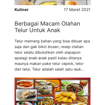
Kuliner
17 Maret 2021
Berbagai Macam Olahan
Telur Untuk Anak
Telur memang bahan yang bisa dibuat apa
saja dan gak bikin bosen, resep olahan
telur selalu dibutuhkan oleh siapapun
apalagi anak-anak pasti kalau ditanya
maunya makan pake telur ceplok, telor
dan telur. Telur adalah salah satu lauk
favorit yang digunakan dan dipilih oleh
orang tua dalam membuat lauk makanan
untuk sang buah hati. Karena, kandungan
...
Read more