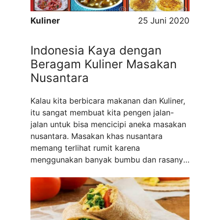
Kuliner
25 Juni 2020
Indonesia Kaya dengan
Beragam Kuliner Masakan
Nusantara
Kalau kita berbicara makanan dan Kuliner,
itu sangat membuat kita pengen jalan-
jalan untuk bisa mencicipi aneka masakan
nusantara. Masakan khas nusantara
memang terlihat rumit karena
menggunakan banyak bumbu dan rasanya
sangat bervariasi. Padahal kalau kita mau
kita bisa memasaknya sendiri dirumah dan
itu sangat mudah dilakukan. Dengan kita
mengenal berbagai macam masakan
nusantara sama saja ...
Read more