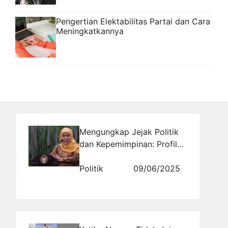
Pengertian Elektabilitas Partai dan Cara
Meningkatkannya
Mengungkap Jejak Politik
dan Kepemimpinan: Profil
Gubernur Khofifah Indar
Parawansa Provinsi Jawa
Politik
09/06/2025
Timur