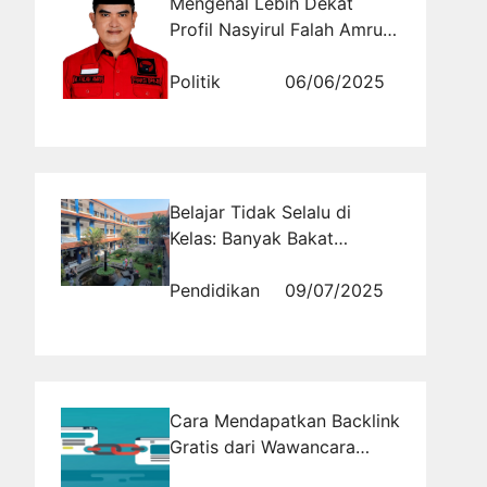
Mengenal Lebih Dekat
Profil Nasyirul Falah Amru
(PDI-P) Daerah Pemilihan
Jawa Timur X
Politik
06/06/2025
Belajar Tidak Selalu di
Kelas: Banyak Bakat
Tumbuh di Luar Jam
Pelajaran
Pendidikan
09/07/2025
Cara Mendapatkan Backlink
Gratis dari Wawancara
Online