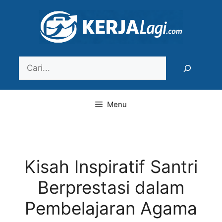
Langsung
ke
isi
Search
Menu
Kisah Inspiratif Santri
Berprestasi dalam
Pembelajaran Agama