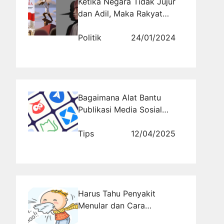
Ketika Negara Tidak Jujur
dan Adil, Maka Rakyat
Berontak!
Politik
24/01/2024
Bagaimana Alat Bantu
Publikasi Media Sosial
Membantu Tim Kreatif
Lebih Produktif
Tips
12/04/2025
Harus Tahu Penyakit
Menular dan Cara
Mencegahnya