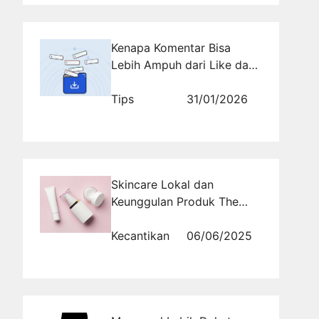
Kenapa Komentar Bisa
Lebih Ampuh dari Like dan
Share di Era Digital
Sekarang? Kamu Sadar
Tips
31/01/2026
atau Tidak
Skincare Lokal dan
Keunggulan Produk The
Originote dalam Dunia
Kecantikan
Kecantikan
06/06/2025