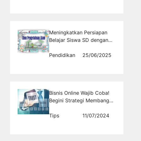
Meningkatkan Persiapan
Belajar Siswa SD dengan
Tryout Online SD IPA
Lengkap
Pendidikan
25/06/2025
Bisnis Online Wajib Coba!
Begini Strategi Membangun
Kepercayaan Konsumen
menggunakan Website
Tips
11/07/2024