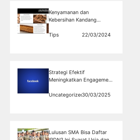
Kenyamanan dan
Kebersihan Kandang
Terpenting untuk Kucing
Tips
22/03/2024
Strategi Efektif
Meningkatkan Engagement
di Halaman Bisnis
Facebook
Uncategorized
30/03/2025
Lulusan SMA Bisa Daftar
IPDN? Ini Syarat Usia dan