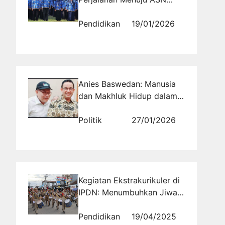
yang Sukses
Pendidikan
19/01/2026
Anies Baswedan: Manusia
dan Makhluk Hidup dalam
Kondisi Mengkhawatirkan
Politik
27/01/2026
Kegiatan Ekstrakurikuler di
IPDN: Menumbuhkan Jiwa
Nasionalisme melalui
Kegiatan Seni
Pendidikan
19/04/2025