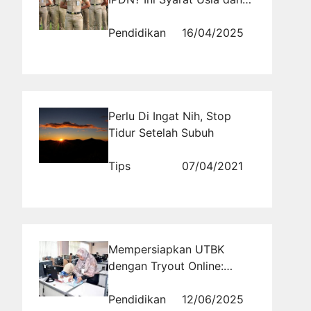
Pendidikan Terbaru 2026!
Pendidikan
16/04/2025
Perlu Di Ingat Nih, Stop
Tidur Setelah Subuh
Tips
07/04/2021
Mempersiapkan UTBK
dengan Tryout Online:
Solusi Tepat untuk Prediksi
Soal
Pendidikan
12/06/2025